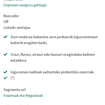
Enpresen aseguru gehiago
Buscador
Off
Listado ventajas
Zure ondarea babestea zure jarduerak ingurumenean
kalterik eragiten badu.
Urari, florari, aireari edo faunari eragindako kalteen
estaldura.
Ingurumen-kalteak saihesteko prebentzio-neurriak.
(*)
Segmento url
Enpresak eta Negozioak