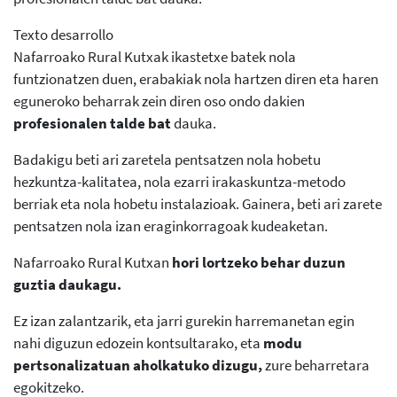
Texto desarrollo
Nafarroako Rural Kutxak ikastetxe batek nola
funtzionatzen duen, erabakiak nola hartzen diren eta haren
eguneroko beharrak zein diren oso ondo dakien
profesionalen talde bat
dauka.
Badakigu beti ari zaretela pentsatzen nola hobetu
hezkuntza-kalitatea, nola ezarri irakaskuntza-metodo
berriak eta nola hobetu instalazioak. Gainera, beti ari zarete
pentsatzen nola izan eraginkorragoak kudeaketan.
Nafarroako Rural Kutxan
hori lortzeko behar duzun
guztia daukagu.
Ez izan zalantzarik, eta jarri gurekin harremanetan egin
nahi diguzun edozein kontsultarako, eta
modu
pertsonalizatuan aholkatuko dizugu,
zure beharretara
egokitzeko.