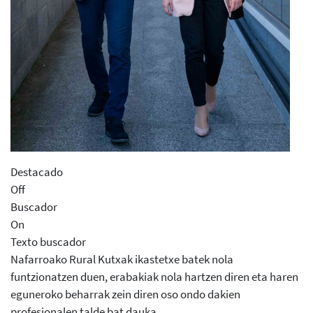
Destacado
Off
Buscador
On
Texto buscador
Nafarroako Rural Kutxak ikastetxe batek nola
funtzionatzen duen, erabakiak nola hartzen diren eta haren
eguneroko beharrak zein diren oso ondo dakien
profesionalen talde bat dauka.