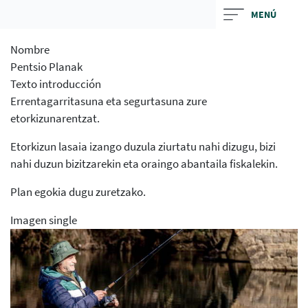
Skip
MENÚ
to
main
Nombre
contentt
Pentsio Planak
Texto introducción
Errentagarritasuna eta segurtasuna zure
etorkizunarentzat.
Etorkizun lasaia izango duzula ziurtatu nahi dizugu, bizi
nahi duzun bizitzarekin eta oraingo abantaila fiskalekin.
Plan egokia dugu zuretzako.
Imagen single