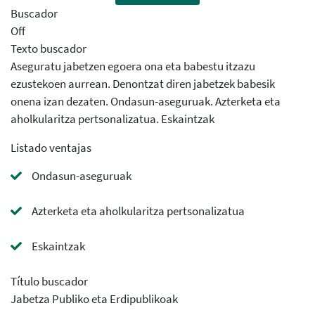
Buscador
Off
Texto buscador
Aseguratu jabetzen egoera ona eta babestu itzazu
ezustekoen aurrean. Denontzat diren jabetzek babesik
onena izan dezaten. Ondasun-aseguruak. Azterketa eta
aholkularitza pertsonalizatua. Eskaintzak
Listado ventajas
Ondasun-aseguruak
Azterketa eta aholkularitza pertsonalizatua
Eskaintzak
Título buscador
Jabetza Publiko eta Erdipublikoak