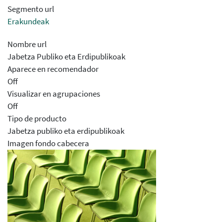
Segmento url
Erakundeak
Nombre url
Jabetza Publiko eta Erdipublikoak
Aparece en recomendador
Off
Visualizar en agrupaciones
Off
Tipo de producto
Jabetza publiko eta erdipublikoak
Imagen fondo cabecera