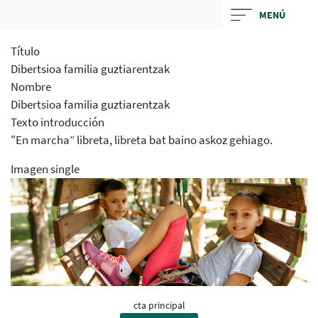
Skip
MENÚ
to
main
Título
contentt
Dibertsioa familia guztiarentzak
Nombre
Dibertsioa familia guztiarentzak
Texto introducción
"En marcha” libreta, libreta bat baino askoz gehiago.
Imagen single
cta principal