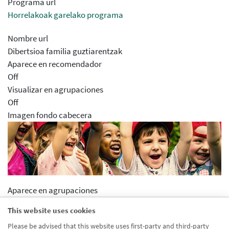
Programa url
Horrelakoak garelako programa
Nombre url
Dibertsioa familia guztiarentzak
Aparece en recomendador
Off
Visualizar en agrupaciones
Off
Imagen fondo cabecera
Aparece en agrupaciones
Desactivado
This website uses cookies
Aparece en distribuidor
Please be advised that this website uses first-party and third-party
Desactivado