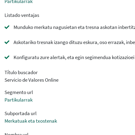
Partikularrak
Listado ventajas
Munduko merkatu nagusietan eta tresna askotan inbertit
Askotariko tresnak izango dituzu eskura, oso errazak, inb
Konfiguratu zure alertak, eta egin segimendua kotizazioei
Título buscador
Servicio de Valores Online
Segmento url
Partikularrak
Subportada url
Merkatuak eta txostenak
Nombre url