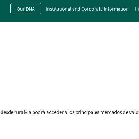
Skip
Our DNA
Institutional and Corporate Information
I
to
main
contentt
, desde ruralvía podrá acceder a los principales mercados de valo