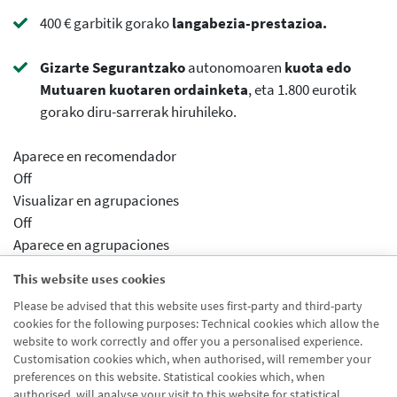
400 € garbitik gorako
langabezia-prestazioa.
Gizarte Segurantzako
autonomoaren
kuota edo
Mutuaren kuotaren ordainketa
, eta 1.800 eurotik
gorako diru-sarrerak hiruhileko.
Aparece en recomendador
Off
Visualizar en agrupaciones
Off
Aparece en agrupaciones
Desactivado
This website uses cookies
Aparece en distribuidor
Please be advised that this website uses first-party and third-party
Desactivado
cookies for the following purposes: Technical cookies which allow the
Activar previsualizcion
website to work correctly and offer you a personalised experience.
Desactivado
Customisation cookies which, when authorised, will remember your
preferences on this website. Statistical cookies which, when
authorised, will analyse your visit to this website for statistical