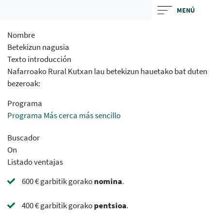
Skip
MENÚ
to
main
Nombre
contentt
Betekizun nagusia
Texto introducción
Nafarroako Rural Kutxan lau betekizun hauetako bat duten
bezeroak:
Programa
Programa Más cerca más sencillo
Buscador
On
Listado ventajas
600 € garbitik gorako
nomina
.
400 € garbitik gorako
pentsioa
.