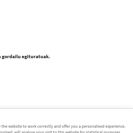
a gordailu egituratuak.
w the website to work correctly and offer you a personalised experience.
sed, will analyse your visit to this website for statistical purposes.