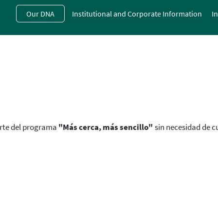
Skip
Our DNA
Institutional and Corporate Information
I
to
main
contentt
arte del programa
"Más cerca, más sencillo"
sin necesidad de c