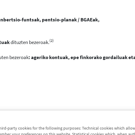
inbertsio-funtsak, pentsio-planak / BGAEak,
(2)
tuak
dituzten bezeroak.
uten bezeroak
: ageriko kontuak, epe finkorako gordailuak et
third-party cookies for the following purposes: Technical cookies which allo
er your preferences on this website. Statistical cookies which, when authori