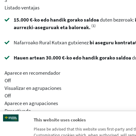
Listado ventajas
15.000 €-ko edo handik gorako saldoa
duten bezeroak:
(1)
aurrezki-aseguruak eta baloreak.
Nafarroako Rural Kutxan gutxienez
bi aseguru kontrata
Hauen artean 30.000 €-ko edo handik gorako saldoa
d
Aparece en recomendador
Off
Visualizar en agrupaciones
Off
Aparece en agrupaciones
Desactivado
Aparece en distribuidor
This website uses cookies
Desactivado
Please be advised that this website uses first-party and 
Activar previsualizcion
Customisation cookies which, when authorised, will rememb