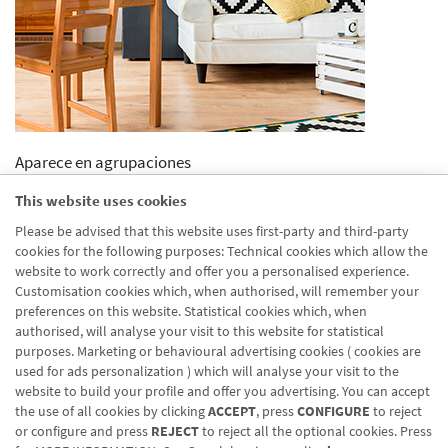
Aparece en agrupaciones
Desactivado
This website uses cookies
Aparece en distribuidor
Please be advised that this website uses first-party and third-party
Desactivado
cookies for the following purposes: Technical cookies which allow the
Activar previsualizcion
website to work correctly and offer you a personalised experience.
Desactivado
Customisation cookies which, when authorised, will remember your
preferences on this website. Statistical cookies which, when
authorised, will analyse your visit to this website for statistical
purposes. Marketing or behavioural advertising cookies ( cookies are
used for ads personalization ) which will analyse your visit to the
website to build your profile and offer you advertising. You can accept
the use of all cookies by clicking
ACCEPT
, press
CONFIGURE
to reject
Blog CRN
CNMV
Office finder
Legal notice
Cookies policy
or configure and press
REJECT
to reject all the optional cookies. Press