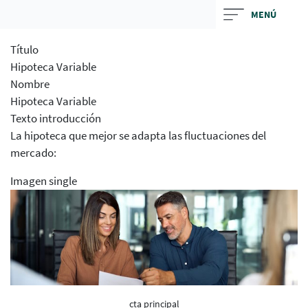
Skip
MENÚ
to
main
Título
contentt
Hipoteca Variable
Nombre
Hipoteca Variable
Texto introducción
La hipoteca que mejor se adapta las fluctuaciones del
mercado:
Imagen single
cta principal