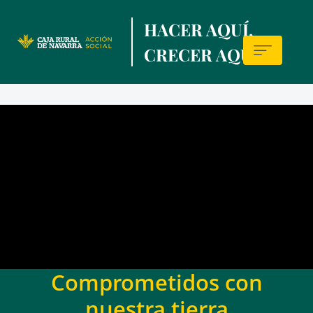
Skip
HACER AQUÍ,
to
main
CRECER AQUÍ.
contentt
Sala
de
prensa
Comprometidos con
nuestra tierra