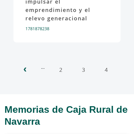
impulsar el
emprendimiento y el
relevo generacional
1781878238
‹
Paginación
…
2
3
4
5
Memorias de Caja Rural de
Navarra