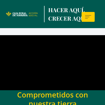
Skip
HACER AQUÍ,
to
main
CRECER AQUÍ.
contentt
Sala
de
prensa
Comprometidos con
nuestra tierra