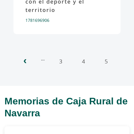
con el deporte y el
territorio
1781696906
‹
Paginación
…
3
4
5
6
Memorias de Caja Rural de
Navarra