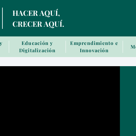
Skip
HACER AQUÍ,
to
main
CRECER AQUÍ.
contentt
 y
Educación y
Emprendimiento e
M
Digitalización
Innovación