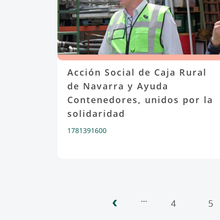
Acción Social de Caja Rural
de Navarra y Ayuda
Contenedores, unidos por la
solidaridad
1781391600
‹
Paginación
…
4
5