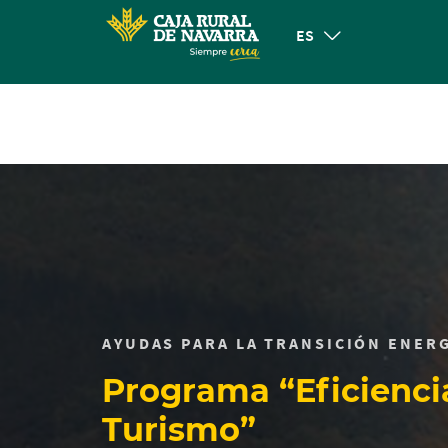
ES
Cargando
contenido,
por
favor
espere...
AYUDAS PARA LA TRANSICIÓN ENER
Programa “Eficienci
Turismo”