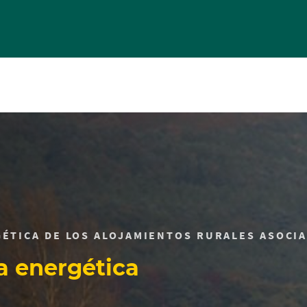
Skip
to
main
contentt
GÉTICA DE LOS ALOJAMIENTOS RURALES ASOCI
a energética