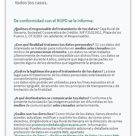
todos los casos.
De conformidad con el RGPD se le informa:
¿Quiénes el responsable del tratamiento de tus datos?
Caja Rural de
Navarra, Sociedad Cooperativa de Crédito, NIF F31021611, Plaza de los
Fueros 1, CP 31003 (en adelante, el Responsable).
¿Con qué finalidad tratamos tus datos personales?
(1) Los datos del
interesado se tratarán para incluirlos en
medios seleccionados
con
motivo de
promocionar el evento
. Los datos no serán tratados
ulteriormente de manera incompatible con dichos fines. Los datos se
conservarán durante 4 años, siempre que alguna de las partes no
ejercite alguno de los derechos que legalmente le amparan.
¿Cuál es la legitimación para el tratamiento de tus datos?
La base
legal para el tratamiento de los datos personales está basada en el
consentimiento prestado.
Los datos sólo podrán ser utilizados para los fines expuestos en el
anterior epígrafe, de acuerdo con los principios de transparencia y de
limitación de la finalidad.
¿A qué destinatarios se comunicarán tus datos?
Conforme a la
presente Autorización las imágenes podrán ser difundidas en los
medios
de comunicación
seleccionados
anteriormente.
¿Cuáles son tus derechos?
Como titular de los datos, tienes derecho a
acceder, actualizar, rectificar y suprimir los datos, así como otros
derechos, dirigiéndote a Caja Rural de Navarra en la dirección de correo
electrónico
protecciondedatos@crnavarra.com
. Información
Adicional: Puedes consultar información adicional y detallada sobre
protección de datos en nuestra Web, apartado
“Protección de Datos” – Política de Protección de Datos Usuarios Web