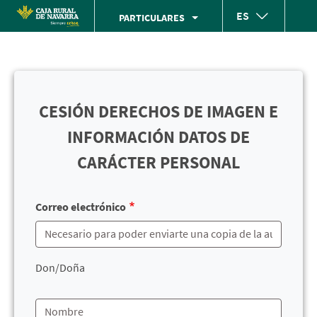
Skip
ES
PARTICULARES
to
Cargando
main
contenido,
contentt
por
favor
CESIÓN DERECHOS DE IMAGEN E
espere...
INFORMACIÓN DATOS DE
CARÁCTER PERSONAL
Correo electrónico
Don/Doña