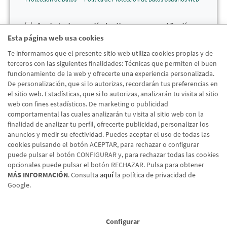
Consiento el uso y cesión de mi imagen para su publicación en
medios anteriormente seleccionados
Esta página web usa cookies
Te informamos que el presente sitio web utiliza cookies propias y de
terceros con las siguientes finalidades: Técnicas que permiten el buen
funcionamiento de la web y ofrecerte una experiencia personalizada.
Enviar consentimiento
De personalización, que si lo autorizas, recordarán tus preferencias en
el sitio web. Estadísticas, que si lo autorizas, analizarán tu visita al sitio
web con fines estadísticos. De marketing o publicidad
comportamental las cuales analizarán tu visita al sitio web con la
finalidad de analizar tu perfil, ofrecerte publicidad, personalizar los
anuncios y medir su efectividad. Puedes aceptar el uso de todas las
cookies pulsando el botón ACEPTAR, para rechazar o configurar
puede pulsar el botón CONFIGURAR y, para rechazar todas las cookies
opcionales puede pulsar el botón RECHAZAR. Pulsa para obtener
MÁS INFORMACIÓN
. Consulta
aquí
la política de privacidad de
Google.
Aviso legal
Política de cookies
Protección de datos
Tipos de cambio
© Caja Rural de Navarra, 2026. Todos los derechos reservados.
Configurar