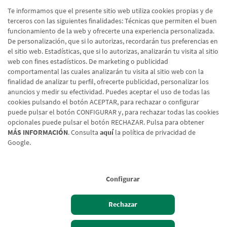
Te informamos que el presente sitio web utiliza cookies propias y de
terceros con las siguientes finalidades: Técnicas que permiten el buen
funcionamiento de la web y ofrecerte una experiencia personalizada.
De personalización, que si lo autorizas, recordarán tus preferencias en
Ver más
el sitio web. Estadísticas, que si lo autorizas, analizarán tu visita al sitio
web con fines estadísticos. De marketing o publicidad
comportamental las cuales analizarán tu visita al sitio web con la
finalidad de analizar tu perfil, ofrecerte publicidad, personalizar los
anuncios y medir su efectividad. Puedes aceptar el uso de todas las
cookies pulsando el botón ACEPTAR, para rechazar o configurar
puede pulsar el botón CONFIGURAR y, para rechazar todas las cookies
opcionales puede pulsar el botón RECHAZAR. Pulsa para obtener
MÁS INFORMACIÓN
. Consulta
aquí
la política de privacidad de
Google.
Aviso legal
Política de cookies
Protección de datos
Tipos de cambio
© Caja Rural de Navarra, 2026. Todos los derechos reservados.
Configurar
Rechazar
Hazte cliente
Acceso cliente