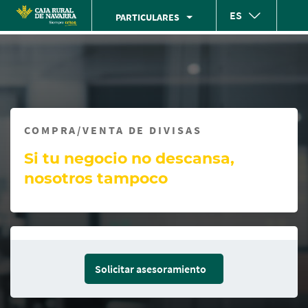
Skip
ES
PARTICULARES
to
Cargando
main
contenido,
contentt
por
favor
espere...
COMPRA/VENTA DE DIVISAS
Si tu negocio no descansa,
nosotros tampoco
Solicitar asesoramiento