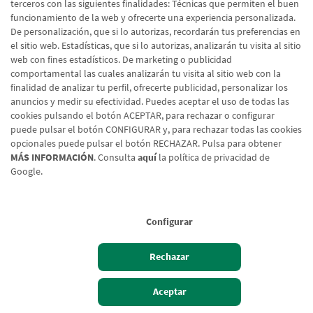
terceros con las siguientes finalidades: Técnicas que permiten el buen
funcionamiento de la web y ofrecerte una experiencia personalizada.
De personalización, que si lo autorizas, recordarán tus preferencias en
el sitio web. Estadísticas, que si lo autorizas, analizarán tu visita al sitio
web con fines estadísticos. De marketing o publicidad
comportamental las cuales analizarán tu visita al sitio web con la
Aviso legal
Política de cookies
Protección de datos
Tipos de cambio
finalidad de analizar tu perfil, ofrecerte publicidad, personalizar los
anuncios y medir su efectividad. Puedes aceptar el uso de todas las
cookies pulsando el botón ACEPTAR, para rechazar o configurar
© Caja Rural de Navarra, 2026. Todos los derechos reservados.
puede pulsar el botón CONFIGURAR y, para rechazar todas las cookies
opcionales puede pulsar el botón RECHAZAR. Pulsa para obtener
MÁS INFORMACIÓN
. Consulta
aquí
la política de privacidad de
Google.
Configurar
Rechazar
Hazte cliente
Acceso cliente
Aceptar