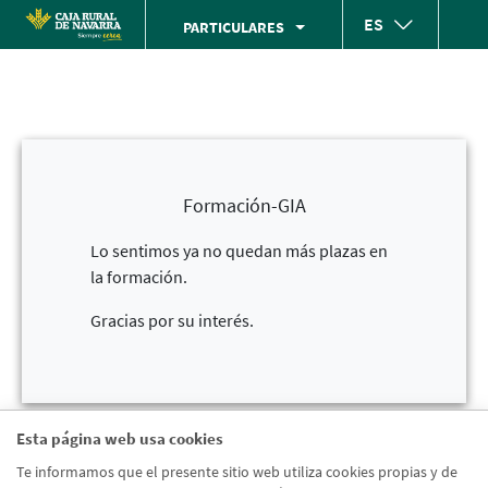
Skip
ES
PARTICULARES
to
Cargando
main
contenido,
contentt
por
favor
espere...
Formación-GIA
Lo sentimos ya no quedan más plazas en
la formación.
Gracias por su interés.
Esta página web usa cookies
Te informamos que el presente sitio web utiliza cookies propias y de