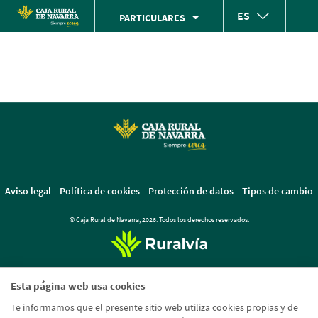
Skip
ES
PARTICULARES
to
Cargando
main
contenido,
contentt
por
favor
espere...
Aviso legal
Política de cookies
Protección de datos
Tipos de cambio
© Caja Rural de Navarra, 2026. Todos los derechos reservados.
Esta página web usa cookies
Te informamos que el presente sitio web utiliza cookies propias y de