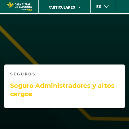
Skip
ES
PARTICULARES
to
Cargando
main
contenido,
contentt
por
favor
espere...
SEGUROS
Seguro Administradores y altos
cargos