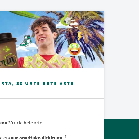
ORTA, 30 URTE BETE ARTE
koa
30 urte bete arte
(4)
ne eta
40€ oparituko dizkizugu