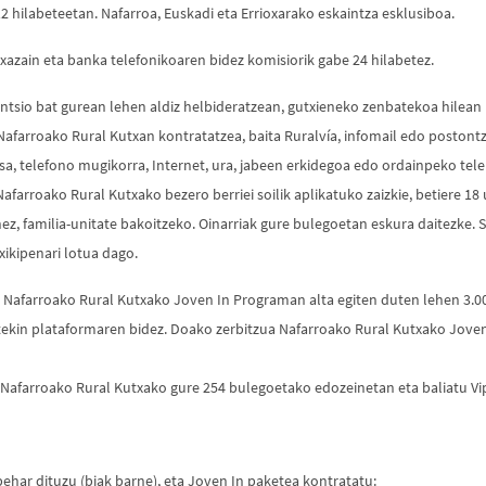
 hilabeteetan. Nafarroa, Euskadi eta Errioxarako eskaintza esklusiboa.
txazain eta banka telefonikoaren bidez komisiorik gabe 24 hilabetez.
sio bat gurean lehen aldiz helbideratzean, gutxieneko zenbatekoa hilean 1
farroako Rural Kutxan kontratatzea, baita Ruralvía, infomail edo postontzi
gasa, telefono mugikorra, Internet, ura, jabeen erkidegoa edo ordainpeko tel
farroako Rural Kutxako bezero berriei soilik aplikatuko zaizkie, betiere 18 
ez, familia-unitate bakoitzeko. Oinarriak gure bulegoetan eskura daitezke. S
xikipenari lotua dago.
a Nafarroako Rural Kutxako Joven In Programan alta egiten duten lehen 3.000
etekin plataformaren bidez. Doako zerbitzua Nafarroako Rural Kutxako Jove
 Nafarroako Rural Kutxako gure 254 bulegoetako edozeinetan eta baliatu Vip
n behar dituzu (biak barne), eta Joven In paketea kontratatu: