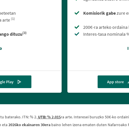
beteetan
Komisiorik gabe
zure e
(1)
a arte
200€-ra arteko ordaina
(3)
ango dituzu
Interes-tasa nominala %
o
gle Play
App store
tu baterako. ITN: % 2.
UTB: % 2,015
ra arte. Interesei buruzko 50€-ko ordai
n eta
2026ko ekainaren 30era
baino lehen izena ematen duten Nafarroako Ru