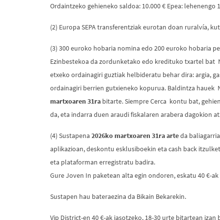
Ordaintzeko gehieneko saldoa: 10.000 € Epea: lehenengo 12
(2) Europa SEPA transferentziak eurotan doan ruralvía, ku
(3) 300 euroko hobaria nomina edo 200 euroko hobaria pent
Ezinbestekoa da zordunketako edo kredituko txartel bat Na
etxeko ordainagiri guztiak helbideratu behar dira: argia, 
ordainagiri berrien gutxieneko kopurua. Baldintza hauek Na
martxoaren 31ra
bitarte. Siempre Cerca kontu bat, gehien
da, eta indarra duen araudi fiskalaren arabera dagokion at
(4) Sustapena
2026ko martxoaren 31ra arte
da baliagarri
aplikazioan, deskontu esklusiboekin eta cash back itzulk
eta plataforman erregistratu badira.
Gure Joven In paketean alta egin ondoren, eskatu 40 €-ak
Sustapen hau bateraezina da Bikain Bekarekin.
Vip District-en 40 €-ak jasotzeko, 18-30 urte bitartean iza