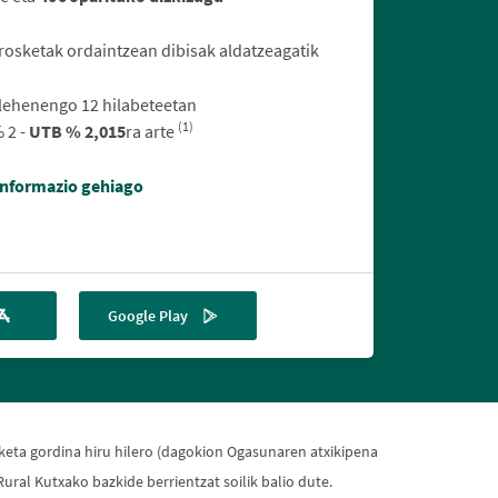
rosketak ordaintzean dibisak aldatzeagatik
 lehenengo 12 hilabeteetan
(1)
 2 -
UTB % 2,015
ra arte
Informazio gehiago
Google Play
nketa gordina hiru hilero (dagokion Ogasunaren atxikipena
ral Kutxako bazkide berrientzat soilik balio dute.