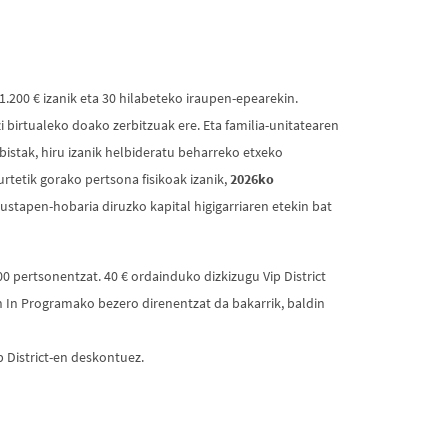
.200 € izanik eta 30 hilabeteko iraupen-epearekin.
 birtualeko doako zerbitzuak ere. Eta familia-unitatearen
ebistak, hiru izanik helbideratu beharreko etxeko
urtetik gorako pertsona fisikoak izanik,
2026ko
ustapen-hobaria diruzko kapital higigarriaren etekin bat
 pertsonentzat. 40 € ordainduko dizkizugu Vip District
n In Programako bezero direnentzat da bakarrik, baldin
 District-en deskontuez.