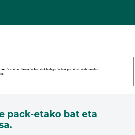
een Gordailuen Berme Funtsari atxikita dago. Funtsak gordailuan ziurtatzen ditu
eko.
e pack-etako bat eta
sa.