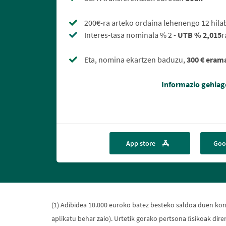
200€-ra arteko ordaina lehenengo 12 hila
Interes-tasa nominala % 2 -
UTB % 2,015
r
Eta, nomina ekartzen baduzu,
300 € eram
Informazio gehiag
App store
Goo
(1) Adibidea 10.000 euroko batez besteko saldoa duen kon
aplikatu behar zaio). Urtetik gorako pertsona ﬁsikoak dire