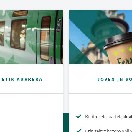
RTETIK AURRERA
JOVEN IN S
Kontua eta txartela
doa
Egin zaitez bezero onli