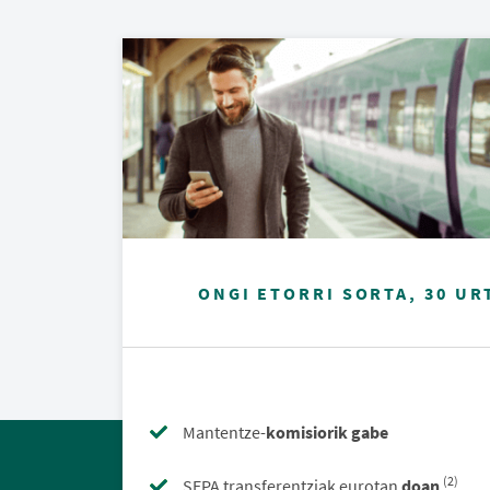
ONGI ETORRI SORTA, 30 U
Mantentze-
komisiorik gabe
(2)
SEPA transferentziak eurotan
doan