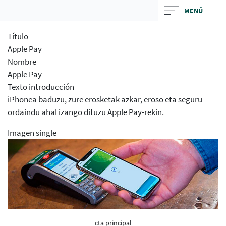
Skip
MENÚ
to
main
Título
contentt
Apple Pay
Nombre
Apple Pay
Texto introducción
iPhonea baduzu, zure erosketak azkar, eroso eta seguru
ordaindu ahal izango dituzu Apple Pay-rekin.
Imagen single
cta principal