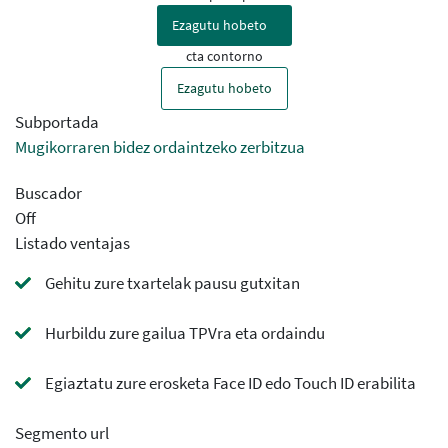
Ezagutu hobeto
cta contorno
Ezagutu hobeto
Subportada
Mugikorraren bidez ordaintzeko zerbitzua
Buscador
Off
Listado ventajas
Gehitu zure txartelak pausu gutxitan
Hurbildu zure gailua TPVra eta ordaindu
Egiaztatu zure erosketa Face ID edo Touch ID erabilita
Segmento url