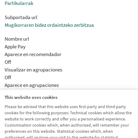
Partikularrak
Subportada url
Mugikorraren bidez ordaintzeko zerbitzua
Nombre url
Apple Pay
Aparece en recomendador
Off
Visualizar en agrupaciones
Off
Aparece en agrupaciones
Desactivado
This website uses cookies
Aparece en distribuidor
Please be advised that this website uses first-party and third-party
Desactivado
cookies for the following purposes: Technical cookies which allow the
Activar previsualizcion
website to work correctly and offer you a personalised experience.
Desactivado
Customisation cookies which, when authorised, will remember your
preferences on this website. Statistical cookies which, when
authorised, will analyse your visit to this website for statistical