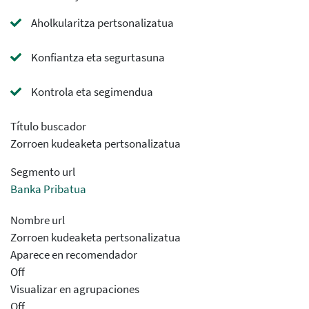
Aholkularitza pertsonalizatua
Konfiantza eta segurtasuna
Kontrola eta segimendua
Título buscador
Zorroen kudeaketa pertsonalizatua
Segmento url
Banka Pribatua
Nombre url
Zorroen kudeaketa pertsonalizatua
Aparece en recomendador
Off
Visualizar en agrupaciones
Off