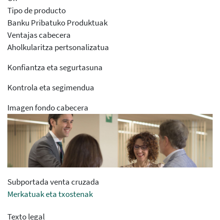
Tipo de producto
Banku Pribatuko Produktuak
Ventajas cabecera
Aholkularitza pertsonalizatua
Konfiantza eta segurtasuna
Kontrola eta segimendua
Imagen fondo cabecera
Subportada venta cruzada
Merkatuak eta txostenak
Texto legal