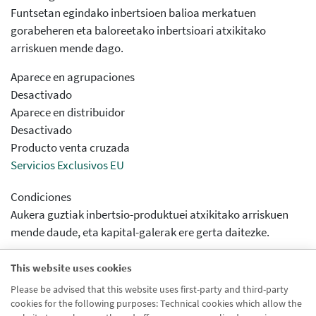
Funtsetan egindako inbertsioen balioa merkatuen
gorabeheren eta baloreetako inbertsioari atxikitako
arriskuen mende dago.
Aparece en agrupaciones
Desactivado
Aparece en distribuidor
Desactivado
Producto venta cruzada
Servicios Exclusivos EU
Condiciones
Aukera guztiak inbertsio-produktuei atxikitako arriskuen
mende daude, eta kapital-galerak ere gerta daitezke.
Activar previsualizcion
This website uses cookies
Desactivado
Please be advised that this website uses first-party and third-party
Módulos drupal
cookies for the following purposes: Technical cookies which allow the
Banka pertsonala