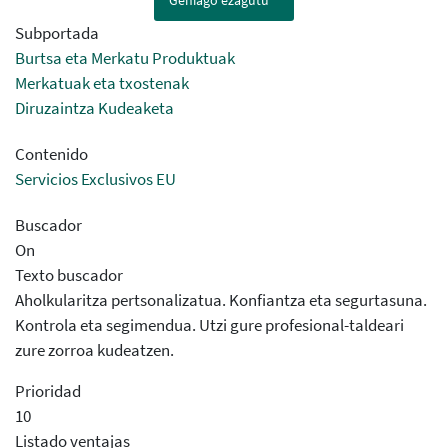
Gehiago ezagutu
Subportada
Burtsa eta Merkatu Produktuak
Merkatuak eta txostenak
Diruzaintza Kudeaketa
Contenido
Servicios Exclusivos EU
Buscador
On
Texto buscador
Aholkularitza pertsonalizatua. Konfiantza eta segurtasuna.
Kontrola eta segimendua. Utzi gure profesional-taldeari
zure zorroa kudeatzen.
Prioridad
10
Listado ventajas