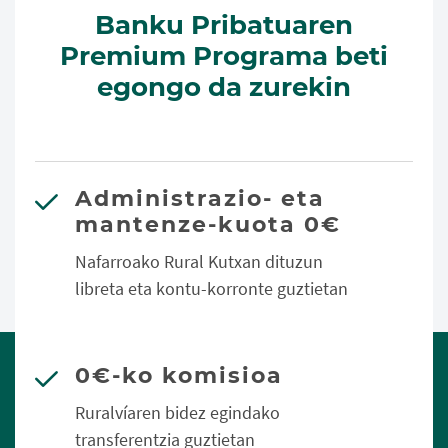
Banku Pribatuaren
Premium Programa beti
egongo da zurekin
Administrazio- eta
mantenze-kuota 0€
Nafarroako Rural Kutxan dituzun
libreta eta kontu-korronte guztietan
0€-ko komisioa
Ruralvíaren bidez egindako
transferentzia guztietan