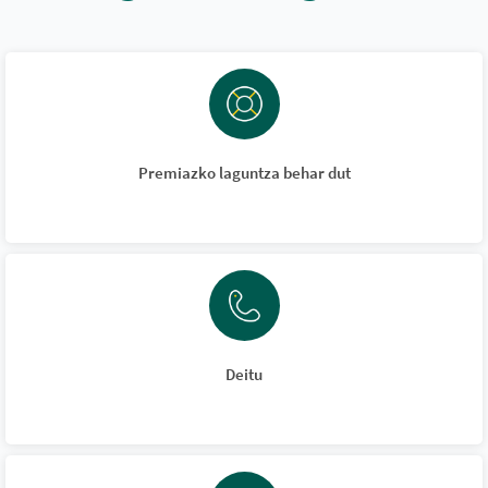
Premiazko laguntza behar dut
Deitu