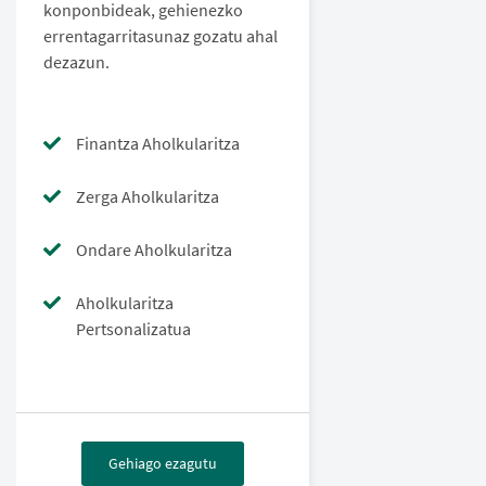
konponbideak, gehienezko
errentagarritasunaz gozatu ahal
dezazun.
Finantza Aholkularitza
Zerga Aholkularitza
Ondare Aholkularitza
Aholkularitza
Pertsonalizatua
Gehiago ezagutu