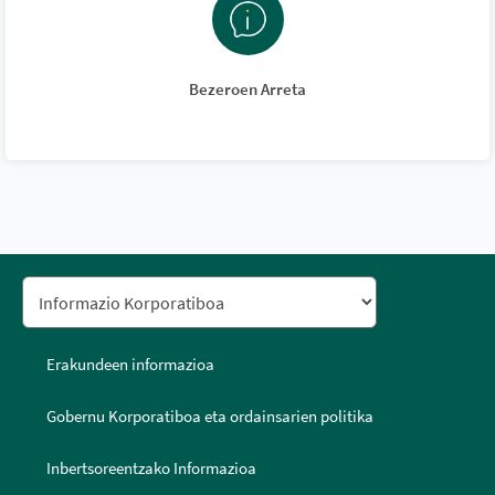
Bezeroen Arreta
Erakundeen informazioa
Gobernu Korporatiboa eta ordainsarien politika
Inbertsoreentzako Informazioa