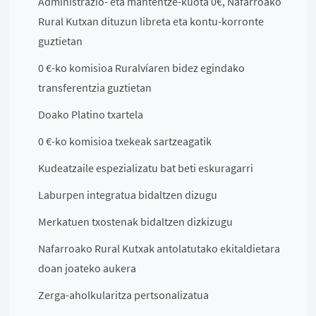
Administrazio- eta mantentze-kuota 0€, Nafarroako
Rural Kutxan dituzun libreta eta kontu-korronte
guztietan
0 €-ko komisioa Ruralvíaren bidez egindako
transferentzia guztietan
Doako Platino txartela
0 €-ko komisioa txekeak sartzeagatik
Kudeatzaile espezializatu bat beti eskuragarri
Laburpen integratua bidaltzen dizugu
Merkatuen txostenak bidaltzen dizkizugu
Nafarroako Rural Kutxak antolatutako ekitaldietara
doan joateko aukera
Zerga-aholkularitza pertsonalizatua