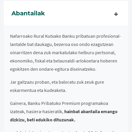
Abantailak
Nafarroako Rural Kutxako Banku pribatuan profesional-
lantalde bat daukagu, bezeroa oso ondo ezagutzean
oinarritzen dena zuk markatutako helburu pertsonal,
ekonomiko, fiskal eta belaunaldi-arlokoetara hoberen
egokitzen den ondare-egitura diseinatzeko.
Jar gaitzazu proban, eta baloratu zuk zeuk gure
eskarmentua eta kudeaketa.
Gainera, Banku Pribatuko Premium programakoa
izateak, hasiera-hasieratik,
hainbat abantaila emango
dizkizu, beti edukiko dituzunak.