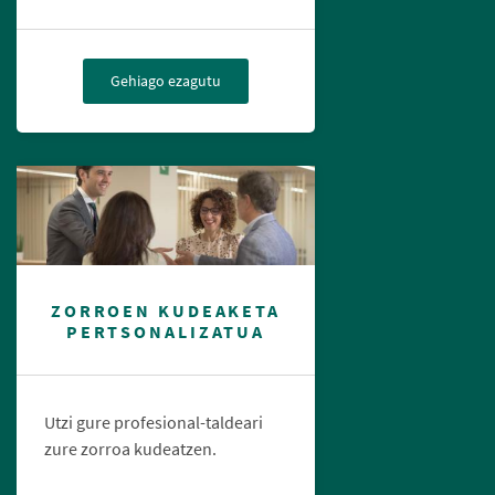
Gehiago ezagutu
ZORROEN KUDEAKETA
PERTSONALIZATUA
Utzi gure profesional-taldeari
zure zorroa kudeatzen.