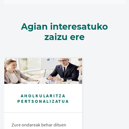
Agian interesatuko
zaizu ere
AHOLKULARITZA
PERTSONALIZATUA
Zure ondareak behar dituen