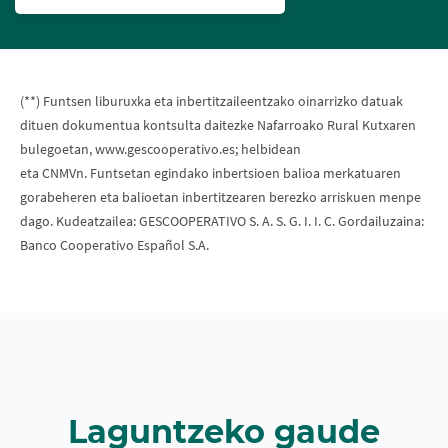
(**) Funtsen liburuxka eta inbertitzaileentzako oinarrizko datuak
dituen dokumentua kontsulta daitezke Nafarroako Rural Kutxaren
bulegoetan, www.gescooperativo.es; helbidean
eta CNMVn. Funtsetan egindako inbertsioen balioa merkatuaren
gorabeheren eta balioetan inbertitzearen berezko arriskuen menpe
dago. Kudeatzailea: GESCOOPERATIVO S. A. S. G. I. I. C. Gordailuzaina:
Banco Cooperativo Español S.A.
Laguntzeko gaude