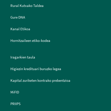
Rural Kutxako Taldea
Gure DNA
Kanal Etikoa
Hornitzaileen etiko-kodea
Iragarkien taula
Higiezin kredituari buruzko legea
Kapital zuriketen kontrako prebentzioa
MiFID
PRIIPS