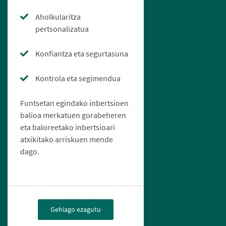
Aholkularitza
pertsonalizatua
Konfiantza eta segurtasuna
Kontrola eta segimendua
Funtsetan egindako inbertsioen
balioa merkatuen gorabeheren
eta baloreetako inbertsioari
atxikitako arriskuen mende
dago.
Gehiago ezagutu