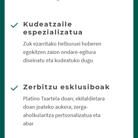
Kudeatzaile
espezializatua
Zuk ezarritako helburuei hoberen
egokitzen zaion ondare-egitura
diseinatu eta kudeatuko dugu
Zerbitzu esklusiboak
Platino Txartela doan; ekitaldietara
doan joateko aukera; zerga-
aholkularitza pertsonalizatua eta
abar