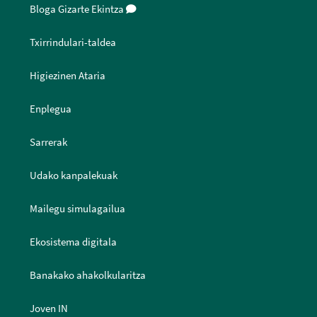
Bloga Gizarte Ekintza
Txirrindulari-taldea
Higiezinen Ataria
Enplegua
Sarrerak
Udako kanpalekuak
Mailegu simulagailua
Ekosistema digitala
Banakako ahakolkularitza
Joven IN