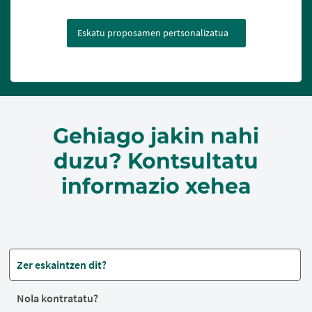
Eskatu proposamen pertsonalizatua
Gehiago jakin nahi
duzu? Kontsultatu
informazio xehea
Zer eskaintzen dit?
Nola kontratatu?