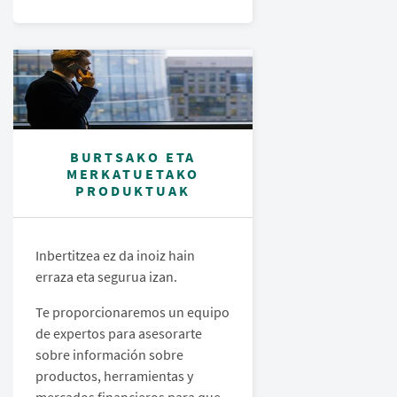
BURTSAKO ETA
MERKATUETAKO
PRODUKTUAK
Inbertitzea ez da inoiz hain
erraza eta segurua izan.
Te proporcionaremos un equipo
de expertos para asesorarte
sobre información sobre
productos, herramientas y