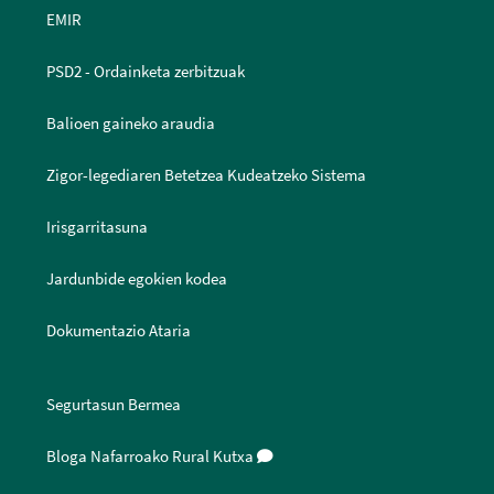
EMIR
PSD2 - Ordainketa zerbitzuak
Balioen gaineko araudia
Zigor-legediaren Betetzea Kudeatzeko Sistema
Irisgarritasuna
Jardunbide egokien kodea
Dokumentazio Ataria
Segurtasun Bermea
Bloga Nafarroako Rural Kutxa