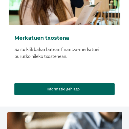
Merkatuen txostena
Sartu klik bakar batean finantza-merkatuei
buruzko hileko txostenean.
Informazio gehiago