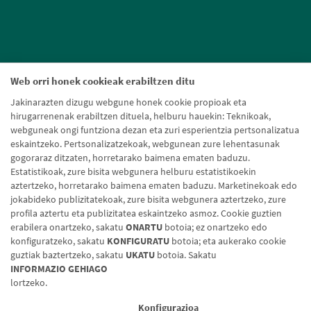
Web orri honek cookieak erabiltzen ditu
Jakinarazten dizugu webgune honek cookie propioak eta
hirugarrenenak erabiltzen dituela, helburu hauekin: Teknikoak,
webguneak ongi funtziona dezan eta zuri esperientzia pertsonalizatua
eskaintzeko. Pertsonalizatzekoak, webgunean zure lehentasunak
gogoraraz ditzaten, horretarako baimena ematen baduzu.
Estatistikoak, zure bisita webgunera helburu estatistikoekin
aztertzeko, horretarako baimena ematen baduzu. Marketinekoak edo
jokabideko publizitatekoak, zure bisita webgunera aztertzeko, zure
profila aztertu eta publizitatea eskaintzeko asmoz. Cookie guztien
erabilera onartzeko, sakatu
ONARTU
botoia; ez onartzeko edo
konfiguratzeko, sakatu
KONFIGURATU
botoia; eta aukerako cookie
guztiak baztertzeko, sakatu
UKATU
botoia. Sakatu
Lege-oharra
Cookien politika
Datuen babesa
Aldaketa-motak
INFORMAZIO GEHIAGO
lortzeko.
© Caja Rural de Navarra, 2026. Eskubide guztiak erreserbatuak.
Konfigurazioa