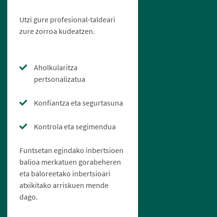
Utzi gure profesional-taldeari
zure zorroa kudeatzen.
Aholkularitza
pertsonalizatua
Konfiantza eta segurtasuna
Kontrola eta segimendua
Funtsetan egindako inbertsioen
balioa merkatuen gorabeheren
eta baloreetako inbertsioari
atxikitako arriskuen mende
dago.