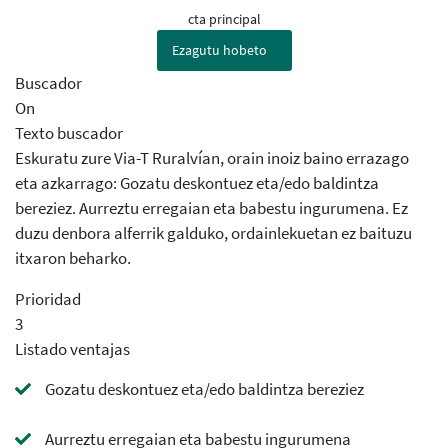
cta principal
Ezagutu hobeto
Buscador
On
Texto buscador
Eskuratu zure Via-T Ruralvían, orain inoiz baino errazago
eta azkarrago: Gozatu deskontuez eta/edo baldintza
bereziez. Aurreztu erregaian eta babestu ingurumena. Ez
duzu denbora alferrik galduko, ordainlekuetan ez baituzu
itxaron beharko.
Prioridad
3
Listado ventajas
Gozatu deskontuez eta/edo baldintza bereziez
Aurreztu erregaian eta babestu ingurumena