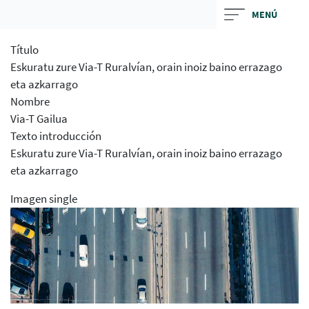
Skip
MENÚ
to
main
Título
contentt
Eskuratu zure Via-T Ruralvían, orain inoiz baino errazago
eta azkarrago
Nombre
Via-T Gailua
Texto introducción
Eskuratu zure Via-T Ruralvían, orain inoiz baino errazago
eta azkarrago
Imagen single