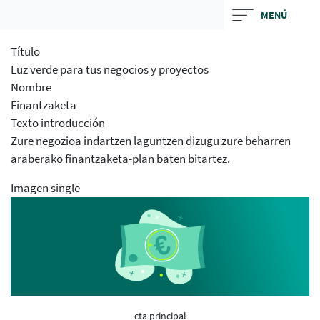
Skip
MENÚ
to
main
Título
contentt
Luz verde para tus negocios y proyectos
Nombre
Finantzaketa
Texto introducción
Zure negozioa indartzen laguntzen dizugu zure beharren
araberako finantzaketa-plan baten bitartez.
Imagen single
cta principal