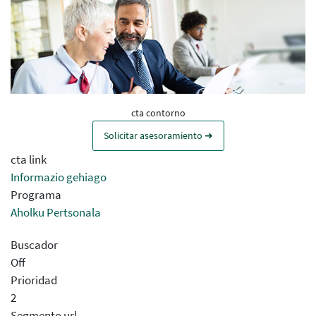
cta contorno
Solicitar asesoramiento ➜
cta link
Informazio gehiago
Programa
Aholku Pertsonala
Buscador
Off
Prioridad
2
Segmento url