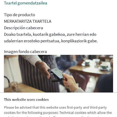
Txartel gomendatzailea
Tipo de producto
MERKATARITZA TXARTELA
Descripción cabecera
Doako txartela, kuotarik gabekoa, zure herrian edo
udalerrian erosteko pentsatua, konplikaziorik gabe.
Imagen fondo cabecera
This website uses cookies
Aparece en agrupaciones
Please be advised that this website uses first-party and third-party
Desactivado
cookies for the following purposes: Technical cookies which allow the
Aparece en distribuidor