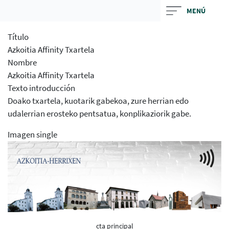
Skip
MENÚ
to
main
Título
contentt
Azkoitia Affinity Txartela
Nombre
Azkoitia Affinity Txartela
Texto introducción
Doako txartela, kuotarik gabekoa, zure herrian edo
udalerrian erosteko pentsatua, konplikaziorik gabe.
Imagen single
cta principal