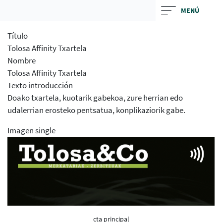
Skip
MENÚ
to
main
Título
contentt
Tolosa Affinity Txartela
Nombre
Tolosa Affinity Txartela
Texto introducción
Doako txartela, kuotarik gabekoa, zure herrian edo
udalerrian erosteko pentsatua, konplikaziorik gabe.
Imagen single
cta principal