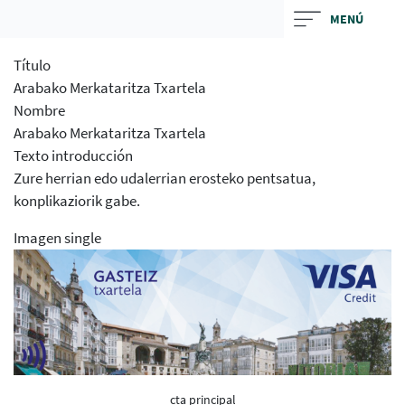
Skip
MENÚ
to
main
Título
contentt
Arabako Merkataritza Txartela
Nombre
Arabako Merkataritza Txartela
Texto introducción
Zure herrian edo udalerrian erosteko pentsatua,
konplikaziorik gabe.
Imagen single
cta principal