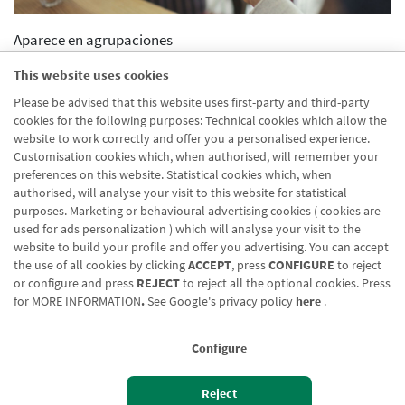
Aparece en agrupaciones
Desactivado
This website uses cookies
Aparece en distribuidor
Please be advised that this website uses first-party and third-party
Desactivado
cookies for the following purposes: Technical cookies which allow the
Activar previsualizcion
website to work correctly and offer you a personalised experience.
Desactivado
Customisation cookies which, when authorised, will remember your
preferences on this website. Statistical cookies which, when
authorised, will analyse your visit to this website for statistical
purposes. Marketing or behavioural advertising cookies ( cookies are
used for ads personalization ) which will analyse your visit to the
website to build your profile and offer you advertising. You can accept
the use of all cookies by clicking
ACCEPT
, press
CONFIGURE
to reject
Blog CRN
CNMV
Office finder
Legal notice
Cookies policy
or configure and press
REJECT
to reject all the optional cookies. Press
for
MORE INFORMATION
.
See Google's privacy policy
here
.
Data protection
Contact us: 948 168 100
Configure
Reject