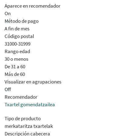
Aparece en recomendador
On
Método de pago
A fin de mes
Código postal
31000-31999
Rango edad
30 o menos
De 31 a 60
Más de 60
Visualizar en agrupaciones
Off
Recomendador
Txartel gomendatzailea
Tipo de producto
merkataritza txartelak
Descripción cabecera