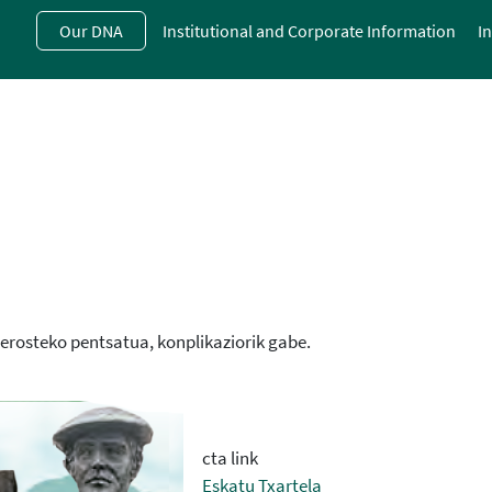
Skip
Our DNA
Institutional and Corporate Information
I
to
main
contentt
 erosteko pentsatua, konplikaziorik gabe.
cta link
Eskatu Txartela