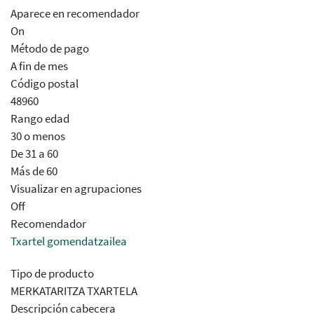
Aparece en recomendador
On
Método de pago
A fin de mes
Código postal
48960
Rango edad
30 o menos
De 31 a 60
Más de 60
Visualizar en agrupaciones
Off
Recomendador
Txartel gomendatzailea
Tipo de producto
MERKATARITZA TXARTELA
Descripción cabecera