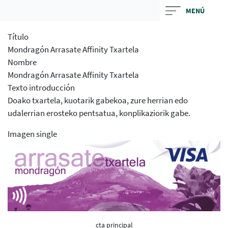
Skip
MENÚ
to
main
Título
contentt
Mondragón Arrasate Affinity Txartela
Nombre
Mondragón Arrasate Affinity Txartela
Texto introducción
Doako txartela, kuotarik gabekoa, zure herrian edo
udalerrian erosteko pentsatua, konplikaziorik gabe.
Imagen single
cta principal