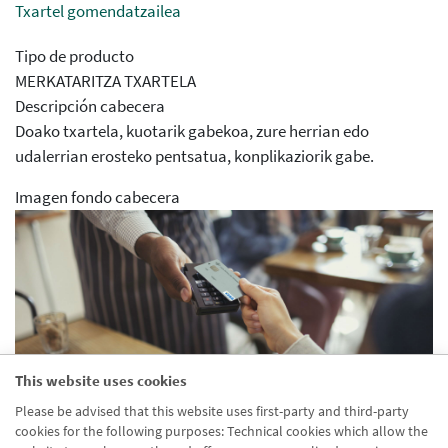
Txartel gomendatzailea
Tipo de producto
MERKATARITZA TXARTELA
Descripción cabecera
Doako txartela, kuotarik gabekoa, zure herrian edo
udalerrian erosteko pentsatua, konplikaziorik gabe.
Imagen fondo cabecera
This website uses cookies
Aparece en agrupaciones
Please be advised that this website uses first-party and third-party
Desactivado
cookies for the following purposes: Technical cookies which allow the
Aparece en distribuidor