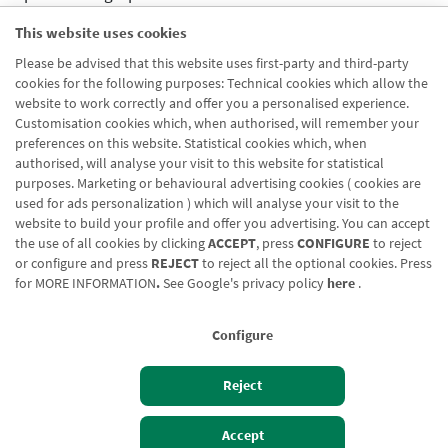
Desactivado
This website uses cookies
Aparece en distribuidor
Please be advised that this website uses first-party and third-party
Desactivado
cookies for the following purposes: Technical cookies which allow the
Activar previsualizcion
website to work correctly and offer you a personalised experience.
Desactivado
Customisation cookies which, when authorised, will remember your
preferences on this website. Statistical cookies which, when
authorised, will analyse your visit to this website for statistical
purposes. Marketing or behavioural advertising cookies ( cookies are
used for ads personalization ) which will analyse your visit to the
website to build your profile and offer you advertising. You can accept
the use of all cookies by clicking
ACCEPT
, press
CONFIGURE
to reject
Blog CRN
CNMV
Office finder
Legal notice
Cookies policy
or configure and press
REJECT
to reject all the optional cookies. Press
for
MORE INFORMATION
.
See Google's privacy policy
here
.
Data protection
Contact us: 948 168 100
Configure
Reject
Izan bezero
Bezeroen sarbidea
Accept