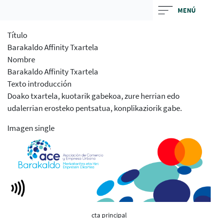
Skip
MENÚ
to
main
Título
contentt
Barakaldo Affinity Txartela
Nombre
Barakaldo Affinity Txartela
Texto introducción
Doako txartela, kuotarik gabekoa, zure herrian edo
udalerrian erosteko pentsatua, konplikaziorik gabe.
Imagen single
cta principal