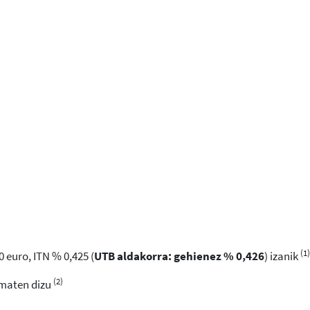
(1)
 euro, ITN % 0,425 (
UTB aldakorra: gehienez % 0,426
) izanik
(2)
ematen dizu