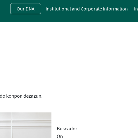
Skip
Our DNA
Institutional and Corporate Information
I
to
main
contentt
edo konpon dezazun.
Buscador
On