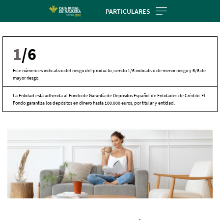
Skip
PARTICULARES
to
main
contentt
1
/6
Este número es indicativo del riesgo del producto, siendo 1/6 indicativo de menor riesgo y 6/6 de
mayor riesgo.
La Entidad está adherida al Fondo de Garantía de Depósitos Español de Entidades de Crédito. El
Fondo garantiza los depósitos en dinero hasta 100.000 euros, por titular y entidad.
Cargando
contenido,
por
favor
espere...