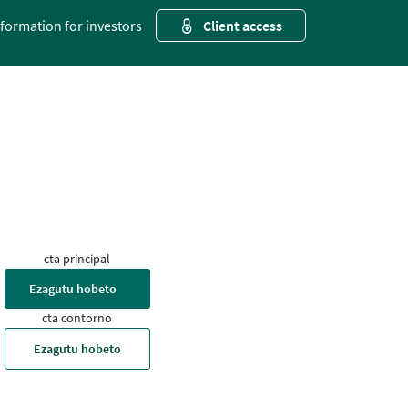
nformation for investors
Client access
cta principal
Ezagutu hobeto
cta contorno
Ezagutu hobeto