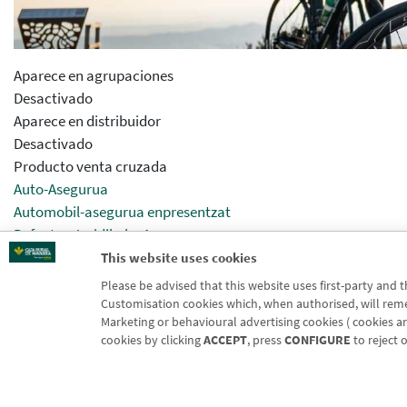
Aparece en agrupaciones
Desactivado
Aparece en distribuidor
Desactivado
Producto venta cruzada
Auto-Asegurua
Automobil-asegurua enpresentzat
Defentsa Juridikoko Asegurua
Seguros Agrarios Nekazaritza-aseguruak
This website uses cookies
Please be advised that this website uses first-party and 
Activar previsualizcion
Customisation cookies which, when authorised, will rememb
Desactivado
Marketing or behavioural advertising cookies ( cookies are
cookies by clicking
ACCEPT
, press
CONFIGURE
to reject 
Blog CRN
CNMV
Off