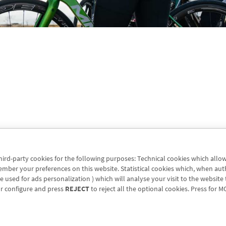
third-party cookies for the following purposes: Technical cookies which allo
er your preferences on this website. Statistical cookies which, when authori
 used for ads personalization ) which will analyse your visit to the website t
or configure and press
REJECT
to reject all the optional cookies. Press for
MO
ice finder
Legal notice
Cookies policy
Data protectio