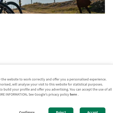
w the website to work correctly and offer you a personalised experience.
sed, will analyse your visit to this website for statistical purposes.
o build your profile and offer you advertising. You can accept the use of all
RE INFORMATION
.
See Google's privacy policy
here
.
n
Contact us: 948 168 100
Configure
Reject
Accept