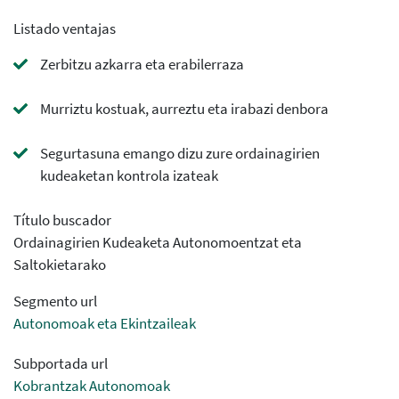
Listado ventajas
Zerbitzu azkarra eta erabilerraza
Murriztu kostuak, aurreztu eta irabazi denbora
Segurtasuna emango dizu zure ordainagirien
kudeaketan kontrola izateak
Título buscador
Ordainagirien Kudeaketa Autonomoentzat eta
Saltokietarako
Segmento url
Autonomoak eta Ekintzaileak
Subportada url
Kobrantzak Autonomoak