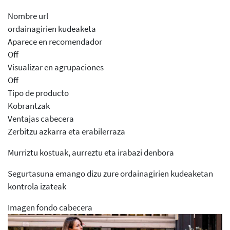
Nombre url
ordainagirien kudeaketa
Aparece en recomendador
Off
Visualizar en agrupaciones
Off
Tipo de producto
Kobrantzak
Ventajas cabecera
Zerbitzu azkarra eta erabilerraza
Murriztu kostuak, aurreztu eta irabazi denbora
Segurtasuna emango dizu zure ordainagirien kudeaketan
kontrola izateak
Imagen fondo cabecera