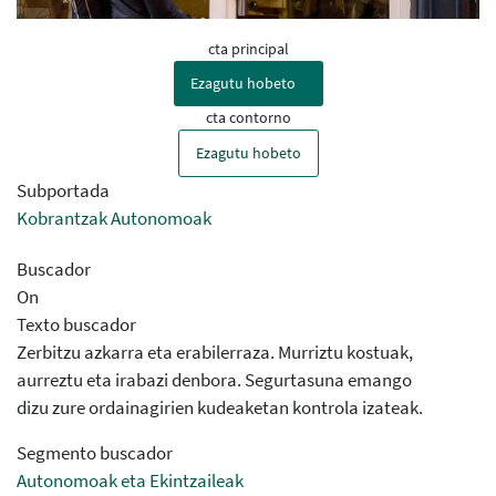
cta principal
Ezagutu hobeto
cta contorno
Ezagutu hobeto
Subportada
Kobrantzak Autonomoak
Buscador
On
Texto buscador
Zerbitzu azkarra eta erabilerraza. Murriztu kostuak,
aurreztu eta irabazi denbora. Segurtasuna emango
dizu zure ordainagirien kudeaketan kontrola izateak.
Segmento buscador
Autonomoak eta Ekintzaileak