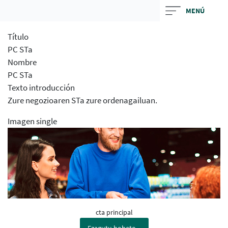
Skip
MENÚ
to
main
Título
contentt
PC STa
Nombre
PC STa
Texto introducción
Zure negozioaren STa zure ordenagailuan.
Imagen single
cta principal