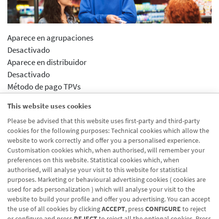
Aparece en agrupaciones
Desactivado
Aparece en distribuidor
Desactivado
Método de pago TPVs
Presencial
This website uses cookies
Movilidad TPVs
Please be advised that this website uses first-party and third-party
Dentro de tu negocio
cookies for the following purposes: Technical cookies which allow the
Activar previsualizcion
website to work correctly and offer you a personalised experience.
Desactivado
Customisation cookies which, when authorised, will remember your
preferences on this website. Statistical cookies which, when
authorised, will analyse your visit to this website for statistical
purposes. Marketing or behavioural advertising cookies ( cookies are
used for ads personalization ) which will analyse your visit to the
website to build your profile and offer you advertising. You can accept
the use of all cookies by clicking
ACCEPT
, press
CONFIGURE
to reject
Blog CRN
CNMV
Office finder
Legal notice
Cookies policy
or configure and press
REJECT
to reject all the optional cookies. Press