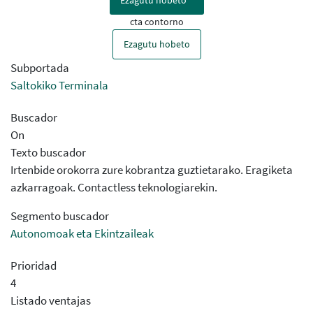
Ezagutu hobeto
cta contorno
Ezagutu hobeto
Subportada
Saltokiko Terminala
Buscador
On
Texto buscador
Irtenbide orokorra zure kobrantza guztietarako. Eragiketa
azkarragoak. Contactless teknologiarekin.
Segmento buscador
Autonomoak eta Ekintzaileak
Prioridad
4
Listado ventajas