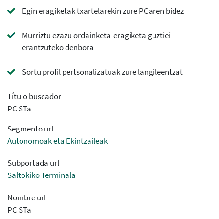
Egin eragiketak txartelarekin zure PCaren bidez
Murriztu ezazu ordainketa-eragiketa guztiei
erantzuteko denbora
Sortu profil pertsonalizatuak zure langileentzat
Título buscador
PC STa
Segmento url
Autonomoak eta Ekintzaileak
Subportada url
Saltokiko Terminala
Nombre url
PC STa