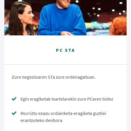
PC STA
Zure negozioaren STa zure ordenagailuan.
Egin eragiketak txartelarekin zure PCaren bidez
Murriztu ezazu ordainketa-eragiketa guztiei
erantzuteko denbora