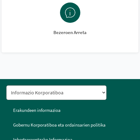
Bezeroen Arreta
Erakundeen informazioa
Gobernu Korporatiboa eta ordainsarien politika
Inbertsoreentzako Informazioa