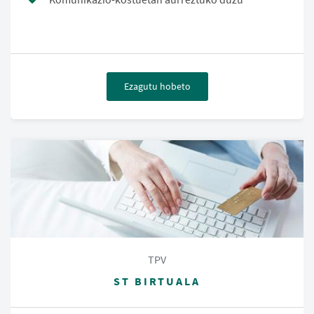
Ezagutu hobeto
TPV
ST BIRTUALA