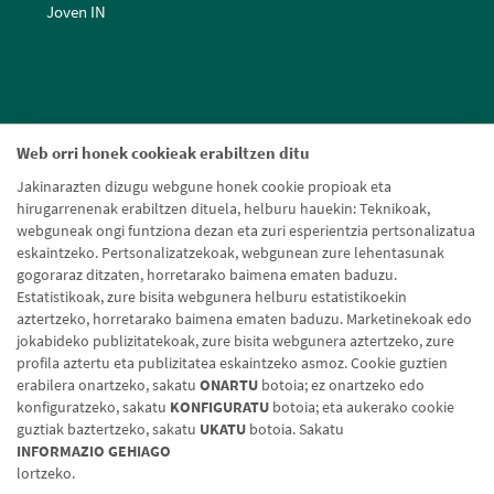
Joven IN
Web orri honek cookieak erabiltzen ditu
Jakinarazten dizugu webgune honek cookie propioak eta
hirugarrenenak erabiltzen dituela, helburu hauekin: Teknikoak,
webguneak ongi funtziona dezan eta zuri esperientzia pertsonalizatua
eskaintzeko. Pertsonalizatzekoak, webgunean zure lehentasunak
gogoraraz ditzaten, horretarako baimena ematen baduzu.
Estatistikoak, zure bisita webgunera helburu estatistikoekin
aztertzeko, horretarako baimena ematen baduzu. Marketinekoak edo
jokabideko publizitatekoak, zure bisita webgunera aztertzeko, zure
profila aztertu eta publizitatea eskaintzeko asmoz. Cookie guztien
erabilera onartzeko, sakatu
ONARTU
botoia; ez onartzeko edo
konfiguratzeko, sakatu
KONFIGURATU
botoia; eta aukerako cookie
guztiak baztertzeko, sakatu
UKATU
botoia. Sakatu
Lege-oharra
Cookien politika
Datuen babesa
Aldaketa-motak
INFORMAZIO GEHIAGO
lortzeko.
© Caja Rural de Navarra, 2026. Eskubide guztiak erreserbatuak.