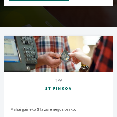
TPV
ST FINKOA
Mahai gaineko STa zure negoziorako.