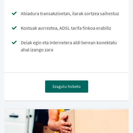
Abiadura transakzioetan, ilarak sortzea saihestuz
Kostuak aurreztea, ADSL tarifa finkoa erabiliz
Deiak egin eta Internetera aldi berean konektatu
ahal izango zara
Ezagutu hobeto