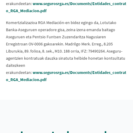
erakundeetan:
www.segurosrga.es/Documents/Entidades_contrat
o_RGA_Mediacion.pdf
Komertzializazioa RGA Mediación-en bidez egingo da, Lotutako
Banka-Aseguruen operadore gisa, zeina izena emanda baitago
Aseguruen eta Pentsio Funtsen Zuzendaritza Nagusiaren
Erregistroan OV-0006 gakoarekin. Madrilgo Merk. Erreg., 8.205
Liburukia, 89. folioa, 8. sek., M10. 188 orria, IFZ: 79490264. Aseguru-
agentzien kontratuak dauzka sinatuta helbide honetan kontsultatu
daitezkeen
erakundeetan:
www.segurosrga.es/Documents/Entidades_contrat
o_RGA_Mediacion.pdf