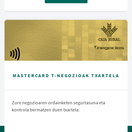
MASTERCARD T-NEGOZIOAK TXARTELA
Zure negozioaren ordainketen segurtasuna eta
kontrola bermatzen duen txartela.