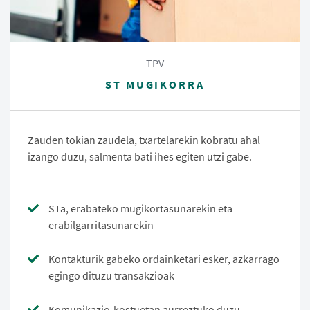
TPV
ST MUGIKORRA
Zauden tokian zaudela, txartelarekin kobratu ahal
izango duzu, salmenta bati ihes egiten utzi gabe.
STa, erabateko mugikortasunarekin eta
erabilgarritasunarekin
Kontakturik gabeko ordainketari esker, azkarrago
egingo dituzu transakzioak
Komunikazio-kostuetan aurreztuko duzu