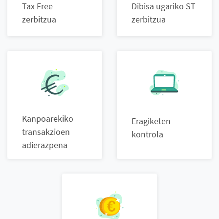
Tax Free
Dibisa ugariko ST
zerbitzua
zerbitzua
Kanpoarekiko
Eragiketen
transakzioen
kontrola
adierazpena