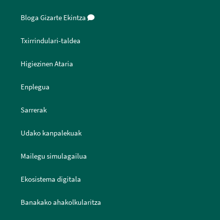
Bloga Gizarte Ekintza
Txirrindulari-taldea
Higiezinen Ataria
Enplegua
Sarrerak
Udako kanpalekuak
Mailegu simulagailua
Ekosistema digitala
Banakako ahakolkularitza