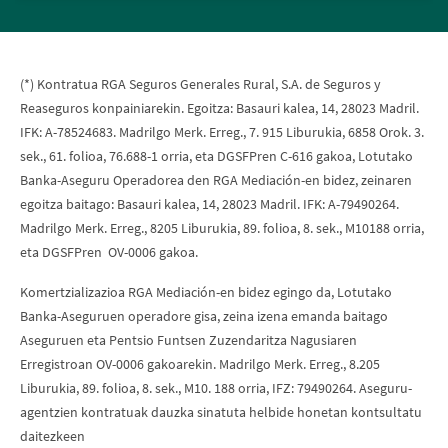
(*) Kontratua RGA Seguros Generales Rural, S.A. de Seguros y
Reaseguros konpainiarekin. Egoitza: Basauri kalea, 14, 28023 Madril.
IFK: A-78524683. Madrilgo Merk. Erreg., 7. 915 Liburukia, 6858 Orok. 3.
sek., 61. folioa, 76.688-1 orria, eta DGSFPren C-616 gakoa, Lotutako
Banka-Aseguru Operadorea den RGA Mediación-en bidez, zeinaren
egoitza baitago: Basauri kalea, 14, 28023 Madril. IFK: A-79490264.
Madrilgo Merk. Erreg., 8205 Liburukia, 89. folioa, 8. sek., M10188 orria,
eta DGSFPren OV-0006 gakoa.
Komertzializazioa RGA Mediación-en bidez egingo da, Lotutako
Banka-Aseguruen operadore gisa, zeina izena emanda baitago
Aseguruen eta Pentsio Funtsen Zuzendaritza Nagusiaren
Erregistroan OV-0006 gakoarekin. Madrilgo Merk. Erreg., 8.205
Liburukia, 89. folioa, 8. sek., M10. 188 orria, IFZ: 79490264. Aseguru-
agentzien kontratuak dauzka sinatuta helbide honetan kontsultatu
daitezkeen