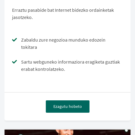
Erraztu pasabide bat Internet bidezko ordainketak
jasotzeko.
Zabaldu zure negozioa munduko edozein
tokitara
Sartu webguneko informaziora eragiketa guztiak
erabat kontrolatzeko.
Ezagutu hobeto