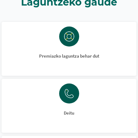
Laguntzeko gaude
Premiazko laguntza behar dut
Deitu