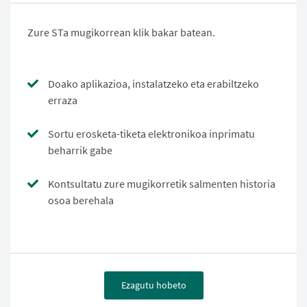
Zure STa mugikorrean klik bakar batean.
Doako aplikazioa, instalatzeko eta erabiltzeko
erraza
Sortu erosketa-tiketa elektronikoa inprimatu
beharrik gabe
Kontsultatu zure mugikorretik salmenten historia
osoa berehala
Ezagutu hobeto