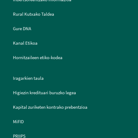
Rural Kutxako Taldea
Gure DNA
Kanal Etikoa
Hornitzaileen etiko-kodea
Iragarkien taula
Higiezin kredituari buruzko legea
Kapital zuriketen kontrako prebentzioa
MiFID
PRIIPS