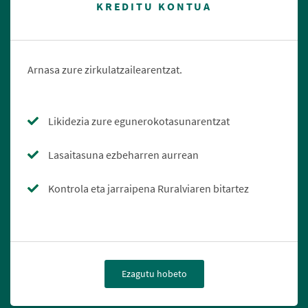
KREDITU KONTUA
Arnasa zure zirkulatzailearentzat.
Likidezia zure egunerokotasunarentzat
Lasaitasuna ezbeharren aurrean
Kontrola eta jarraipena Ruralviaren bitartez
Ezagutu hobeto