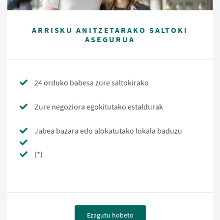
ARRISKU ANITZETARAKO SALTOKI
ASEGURUA
24 orduko babesa zure saltokirako
Zure negoziora egokitutako estaldurak
Jabea bazara edo alokatutako lokala baduzu
(*)
Ezagutu hobeto