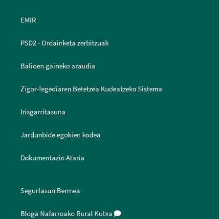
EMIR
PSD2 - Ordainketa zerbitzuak
Balioen gaineko araudia
Zigor-legediaren Betetzea Kudeatzeko Sistema
Irisgarritasuna
Jardunbide egokien kodea
Dokumentazio Ataria
Segurtasun Bermea
Bloga Nafarroako Rural Kutxa