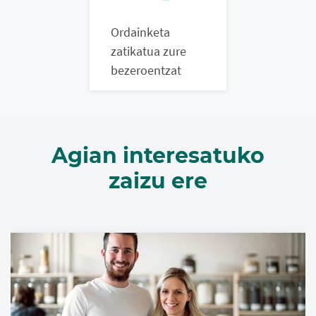
Ordainketa
zatikatua zure
bezeroentzat
Agian interesatuko
zaizu ere