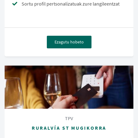
Sortu profil pertsonalizatuak zure langileentzat
Ezagutu hobeto
TPV
RURALVÍA ST MUGIKORRA