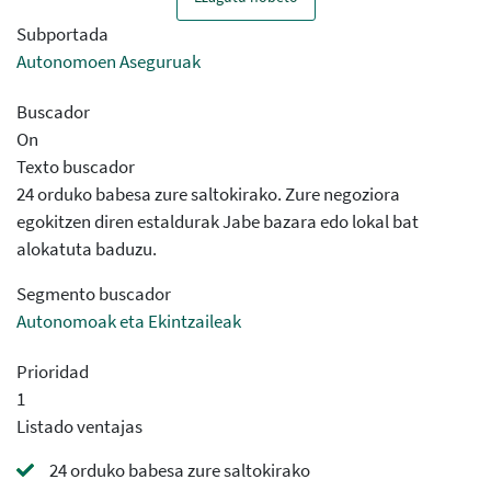
Subportada
Autonomoen Aseguruak
Buscador
On
Texto buscador
24 orduko babesa zure saltokirako. Zure negoziora
egokitzen diren estaldurak Jabe bazara edo lokal bat
alokatuta baduzu.
Segmento buscador
Autonomoak eta Ekintzaileak
Prioridad
1
Listado ventajas
24 orduko babesa zure saltokirako