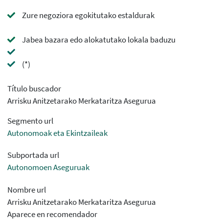
Zure negoziora egokitutako estaldurak
Jabea bazara edo alokatutako lokala baduzu
(*)
Título buscador
Arrisku Anitzetarako Merkataritza Asegurua
Segmento url
Autonomoak eta Ekintzaileak
Subportada url
Autonomoen Aseguruak
Nombre url
Arrisku Anitzetarako Merkataritza Asegurua
Aparece en recomendador