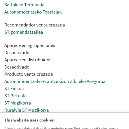
Saltokiko Terminala
Autonomoentzako Txartelak
Recomendador venta cruzada
ST gomendatzailea
Aparece en agrupaciones
Desactivado
Aparece en distribuidor
Desactivado
Producto venta cruzada
Autonomoentzako Erantzukizun Zibileko Asegurua
ST Finkoa
ST Birtuala
ST Mugikorra
Ruralvía ST Mugikorra
PC STa
This website uses cookies
PayGold Zerbitzua
Please be advised that this website uses first-party and third-party