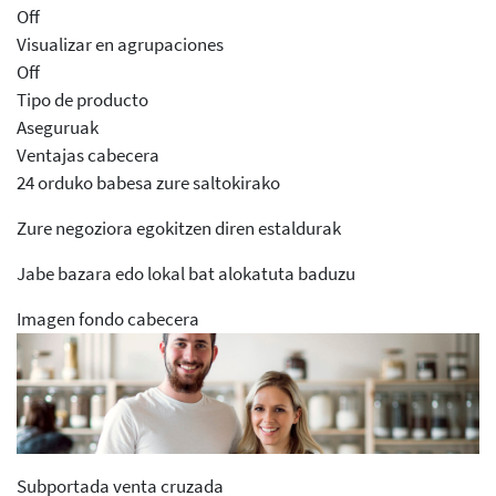
Off
Visualizar en agrupaciones
Off
Tipo de producto
Aseguruak
Ventajas cabecera
24 orduko babesa zure saltokirako
Zure negoziora egokitzen diren estaldurak
Jabe bazara edo lokal bat alokatuta baduzu
Imagen fondo cabecera
Subportada venta cruzada