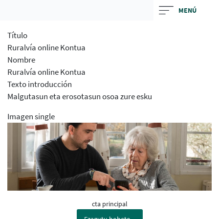
Skip
MENÚ
to
main
Título
contentt
Ruralvía online Kontua
Nombre
Ruralvía online Kontua
Texto introducción
Malgutasun eta erosotasun osoa zure esku
Imagen single
cta principal