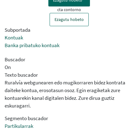
Ezagutu hobeto
cta contorno
Ezagutu hobeto
Subportada
Kontuak
Banka pribatuko kontuak
Buscador
On
Texto buscador
Ruralvía webgunearen edo mugikorraren bidez kontrata
daiteke kontua, erosotasun osoz. Egin eragiketak zure
kontuarekin kanal digitalen bidez. Zure dirua guztiz
eskuragarri.
Segmento buscador
Partikularrak