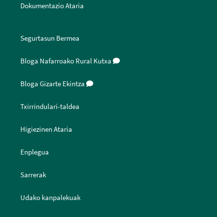
Dokumentazio Ataria
Segurtasun Bermea
Bloga Nafarroako Rural Kutxa
Bloga Gizarte Ekintza
Txirrindulari-taldea
Higiezinen Ataria
Enplegua
Sarrerak
Udako kanpalekuak