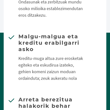
Ondasunak eta zerbitzuak mundu
osoko milioika establezimendutan
eros ditzakezu.
Malgu-malgua eta
kreditu erabilgarri
asko
Kreditu-muga altua zure erosketak
egiteko eta eskudirua izateko,
gehien komeni zaizun moduan
ordainduta; zeuk aukeratu nola
Arreta berezitua
halakorik behar