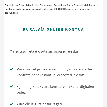
Rural Kutxa Espainiako Kreditu Erakundeen Gordailuen Berme Funtsari atxikita dago.
Funtsak gordailuan ziurtatzen ditu dirutan, 100.000.000 euro arte, titular eta
erakundeko.
RURALVÍA ONLINE KONTUA
Malgutasun eta erosotasun osoa zure esku
Ruralvía webgunearen edo mugikorraren bidez
kontrata daiteke kontua, erosotasun osoz
Egin eragiketak zure kontuarekin kanal digitalen
bidez
Zure dirua guztiz eskuragarri