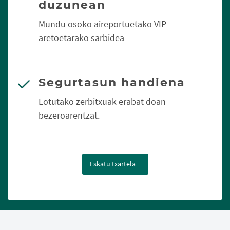
duzunean
Mundu osoko aireportuetako VIP
aretoetarako sarbidea
Segurtasun handiena
Lotutako zerbitxuak erabat doan
bezeroarentzat.
Eskatu txartela