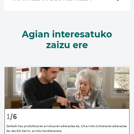
Agian interesatuko
zaizu ere
1
/6
Zenbaki hau produktuaren arriskuaren adierazlea da; 1/6 arrisku txikienaren adierazlea
da, eta 6/6, berriz, arrisku handienarena.