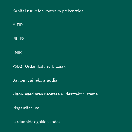
Kapital zuriketen kontrako prebentzioa
MiFID
PRIIPS
EMIR
PSD2 - Ordainketa zerbitzuak
Balioen gaineko araudia
Zigor-legediaren Betetzea Kudeatzeko Sistema
Irisgarritasuna
Jardunbide egokien kodea