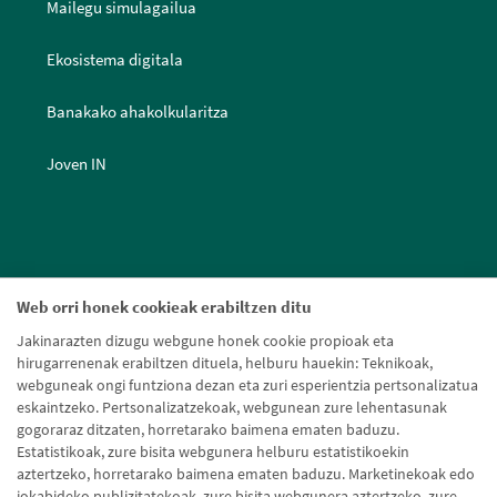
Mailegu simulagailua
Ekosistema digitala
Banakako ahakolkularitza
Joven IN
Web orri honek cookieak erabiltzen ditu
Jakinarazten dizugu webgune honek cookie propioak eta
hirugarrenenak erabiltzen dituela, helburu hauekin: Teknikoak,
webguneak ongi funtziona dezan eta zuri esperientzia pertsonalizatua
eskaintzeko. Pertsonalizatzekoak, webgunean zure lehentasunak
gogoraraz ditzaten, horretarako baimena ematen baduzu.
Estatistikoak, zure bisita webgunera helburu estatistikoekin
aztertzeko, horretarako baimena ematen baduzu. Marketinekoak edo
jokabideko publizitatekoak, zure bisita webgunera aztertzeko, zure