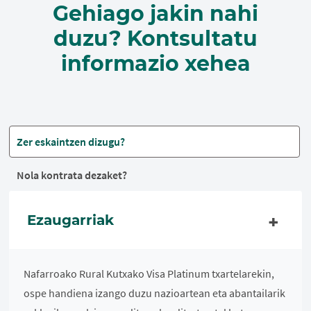
Gehiago jakin nahi
duzu? Kontsultatu
informazio xehea
Zer eskaintzen dizugu?
Nola kontrata dezaket?
Ezaugarriak
Nafarroako Rural Kutxako Visa Platinum txartelarekin,
ospe handiena izango duzu nazioartean eta abantailarik