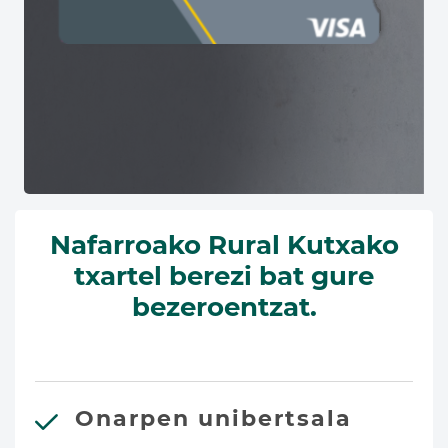
Nafarroako Rural Kutxako
txartel berezi bat gure
bezeroentzat.
Onarpen unibertsala