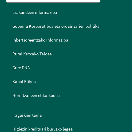
Erakundeen informazioa
Gobernu Korporatiboa eta ordainsarien politika
Inbertsoreentzako Informazioa
Rural Kutxako Taldea
Gure DNA
Kanal Etikoa
Hornitzaileen etiko-kodea
Iragarkien taula
Higiezin kredituari buruzko legea