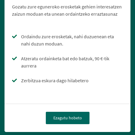
Gozatu zure eguneroko erosketak gehien interesatzen
zaizun moduan eta unean ordaintzeko erraztasunaz
Ordaindu zure erosketak, nahi duzuenean eta
nahi duzun moduan.
Atzeratu ordainketa bat edo batzuk, 90 €-tik
aurrera
Zerbitzua eskura dago hilabetero
Ezagutu hobeto