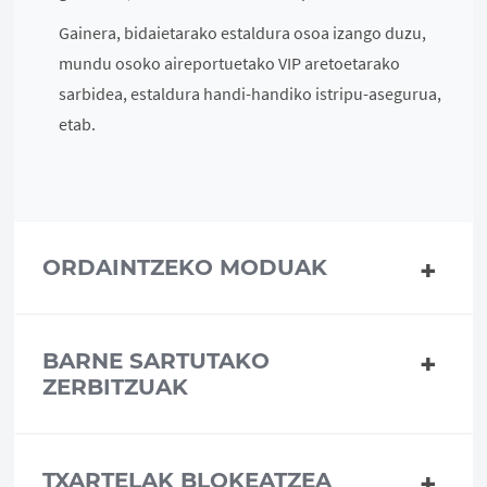
Gainera, bidaietarako estaldura osoa izango duzu,
mundu osoko aireportuetako VIP aretoetarako
sarbidea, estaldura handi-handiko istripu-asegurua,
etab.
ORDAINTZEKO MODUAK
BARNE SARTUTAKO
ZERBITZUAK
TXARTELAK BLOKEATZEA