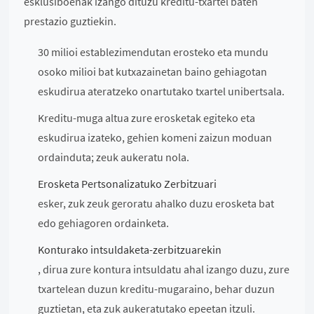
esklusiboenak izango dituzu kreditu-txartel baten
prestazio guztiekin.
30 milioi establezimendutan erosteko eta mundu
osoko milioi bat kutxazainetan baino gehiagotan
eskudirua ateratzeko onartutako txartel unibertsala.
Kreditu-muga altua zure erosketak egiteko eta
eskudirua izateko, gehien komeni zaizun moduan
ordainduta; zeuk aukeratu nola.
Erosketa Pertsonalizatuko Zerbitzuari
esker, zuk zeuk geroratu ahalko duzu erosketa bat
edo gehiagoren ordainketa.
Konturako intsuldaketa-zerbitzuarekin
, dirua zure kontura intsuldatu ahal izango duzu, zure
txartelean duzun kreditu-mugaraino, behar duzun
guztietan, eta zuk aukeratutako epeetan itzuli.