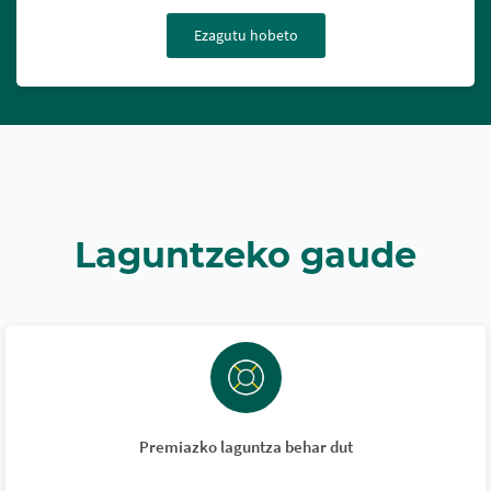
Ezagutu hobeto
Laguntzeko gaude
Premiazko laguntza behar dut