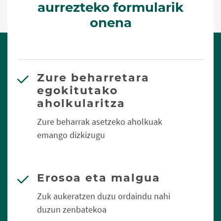
aurrezteko formularik
onena
Zure beharretara
egokitutako
aholkularitza
Zure beharrak asetzeko aholkuak
emango dizkizugu
Erosoa eta malgua
Zuk aukeratzen duzu ordaindu nahi
duzun zenbatekoa