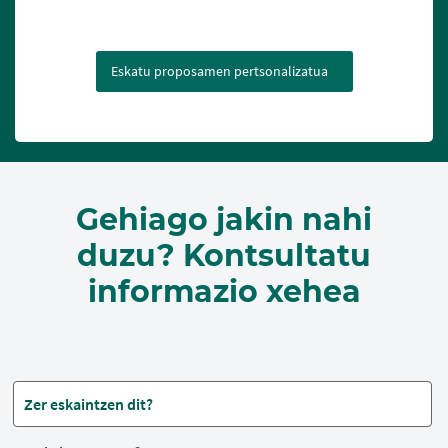
Eskatu proposamen pertsonalizatua
Gehiago jakin nahi
duzu? Kontsultatu
informazio xehea
Zer eskaintzen dit?