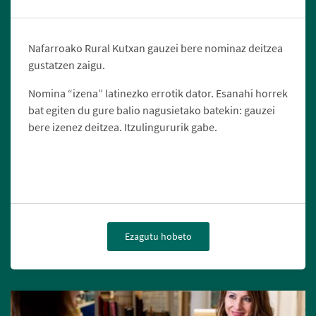
Nafarroako Rural Kutxan gauzei bere nominaz deitzea
gustatzen zaigu.
Nomina “izena” latinezko errotik dator. Esanahi horrek
bat egiten du gure balio nagusietako batekin: gauzei
bere izenez deitzea. Itzulingururik gabe.
Ezagutu hobeto