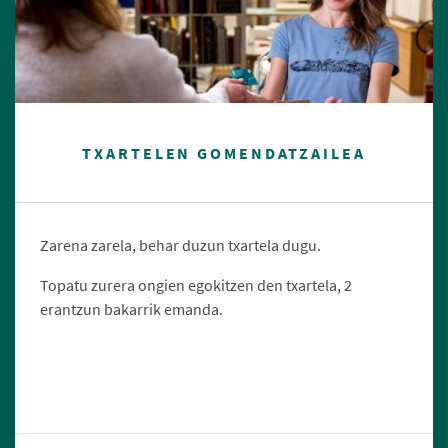
TXARTELEN GOMENDATZAILEA
Zarena zarela, behar duzun txartela dugu.
Topatu zurera ongien egokitzen den txartela, 2
erantzun bakarrik emanda.