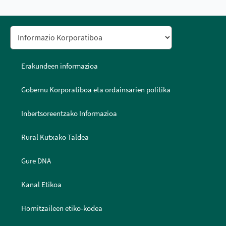
Erakundeen informazioa
Gobernu Korporatiboa eta ordainsarien politika
Inbertsoreentzako Informazioa
Rural Kutxako Taldea
Gure DNA
Kanal Etikoa
Hornitzaileen etiko-kodea