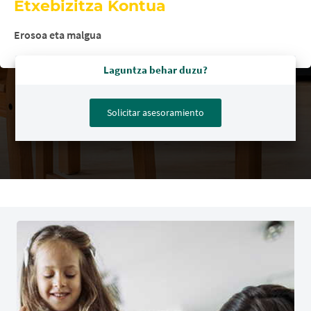
Etxebizitza Kontua
Erosoa eta malgua
Laguntza behar duzu?
Solicitar asesoramiento