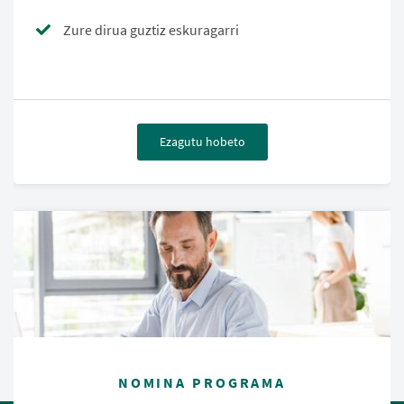
Zure dirua guztiz eskuragarri
Ezagutu hobeto
NOMINA PROGRAMA