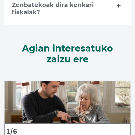
Zenbatekoak dira kenkari
fiskalak?
Agian interesatuko
zaizu ere
1
/6