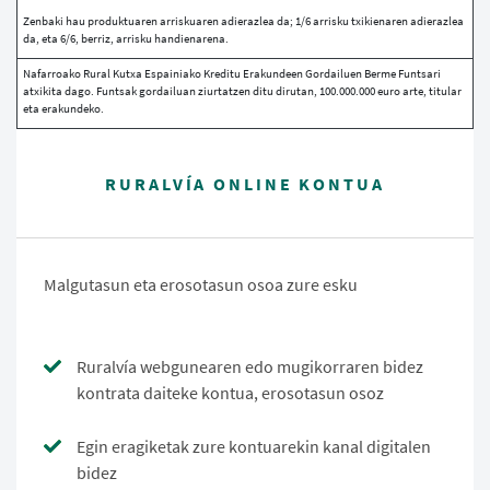
Zenbaki hau produktuaren arriskuaren adierazlea da; 1/6 arrisku txikienaren adierazlea
da, eta 6/6, berriz, arrisku handienarena.
Nafarroako Rural Kutxa Espainiako Kreditu Erakundeen Gordailuen Berme Funtsari
atxikita dago. Funtsak gordailuan ziurtatzen ditu dirutan, 100.000.000 euro arte, titular
eta erakundeko.
RURALVÍA ONLINE KONTUA
Malgutasun eta erosotasun osoa zure esku
Ruralvía webgunearen edo mugikorraren bidez
kontrata daiteke kontua, erosotasun osoz
Egin eragiketak zure kontuarekin kanal digitalen
bidez