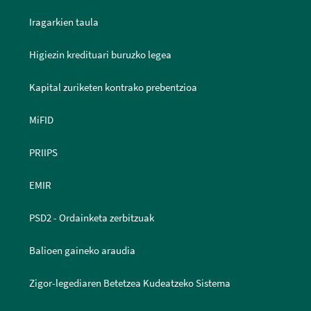
Iragarkien taula
Higiezin kredituari buruzko legea
Kapital zuriketen kontrako prebentzioa
MiFID
PRIIPS
EMIR
PSD2 - Ordainketa zerbitzuak
Balioen gaineko araudia
Zigor-legediaren Betetzea Kudeatzeko Sistema