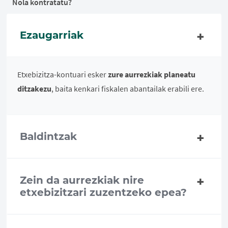
Nola kontratatu?
Ezaugarriak
Etxebizitza-kontuari esker
zure aurrezkiak planeatu
ditzakezu
, baita kenkari fiskalen abantailak erabili ere.
Baldintzak
Zein da aurrezkiak nire
etxebizitzari zuzentzeko epea?