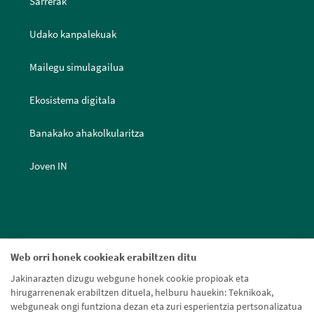
Sarrerak
Udako kanpalekuak
Mailegu simulagailua
Ekosistema digitala
Banakako ahakolkularitza
Joven IN
Web orri honek cookieak erabiltzen ditu
Jakinarazten dizugu webgune honek cookie propioak eta
hirugarrenenak erabiltzen dituela, helburu hauekin: Teknikoak,
webguneak ongi funtziona dezan eta zuri esperientzia pertsonalizatua