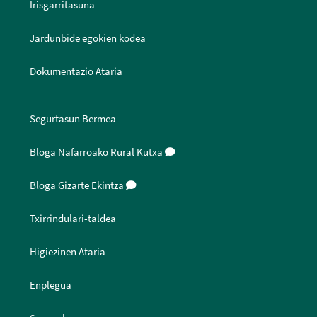
Irisgarritasuna
Jardunbide egokien kodea
Dokumentazio Ataria
Segurtasun Bermea
Bloga Nafarroako Rural Kutxa
Bloga Gizarte Ekintza
Txirrindulari-taldea
Higiezinen Ataria
Enplegua