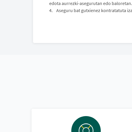
edota aurrezki-asegurutan edo baloretan
4. Aseguru bat gutxienez kontratatuta iza