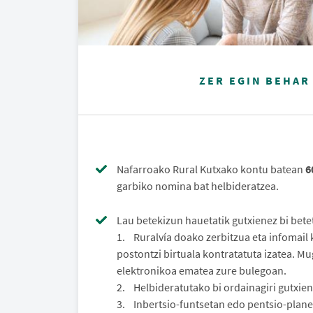
ZER EGIN BEHAR
Nafarroako Rural Kutxako kontu batean
6
garbiko nomina bat helbideratzea.
Lau betekizun hauetatik gutxienez bi bete
1. Ruralvía doako zerbitzua eta infomail
postontzi birtuala kontratatuta izatea. Mu
elektronikoa ematea zure bulegoan.
2. Helbideratutako bi ordainagiri gutxien
3. Inbertsio-funtsetan edo pentsio-plane