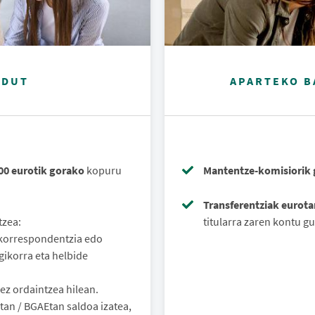
 DUT
APARTEKO B
00 eurotik gorako
kopuru
Mantentze-komisiorik
Transferentziak eurot
tzea:
titularra zaren kontu gu
 korrespondentzia edo
gikorra eta helbide
ez ordaintzea hilean.
tan / BGAEtan saldoa izatea,