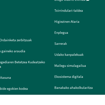
Txirrindulari-taldea
Higiezinen Ataria
Enplegua
Ordainketa zerbitzuak
Sarrerak
n gaineko araudia
Udako kanpalekuak
legediaren Betetzea Kudeatzeko
Mailegu simulagailua
a
Ekosistema digitala
ritasuna
Banakako ahakolkularitza
bide egokien kodea
Joven IN
ntazio Ataria