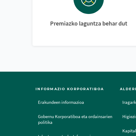
Premiazko laguntza behar dut
INFORMAZIO KORPORATIBOA
ALDER
Erakundeen informazioa
Iragark
Gobernu Korporatiboa eta ordainsarien
Higiezi
politika
Kapital