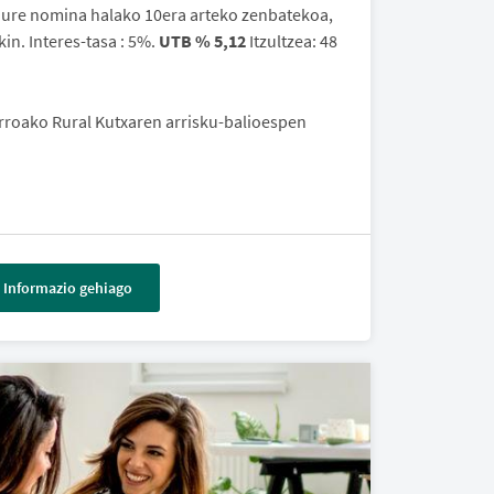
Zure nomina halako 10era arteko zenbatekoa,
in. Interes-tasa : 5%.
UTB % 5,12
Itzultzea: 48
rroako Rural Kutxaren arrisku-balioespen
Informazio gehiago