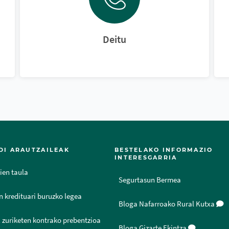
Deitu
DI ARAUTZAILEAK
BESTELAKO INFORMAZIO
INTERESGARRIA
ien taula
Segurtasun Bermea
n kredituari buruzko legea
Bloga Nafarroako Rural Kutxa
 zuriketen kontrako prebentzioa
Bloga Gizarte Ekintza