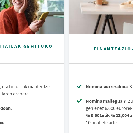
NTAILAK GEHITUKO
FINANTZAZIO
, eta hobariak mantentze-
Nomina-aurrerakina
: 
ilaren arabera.
Nomina mailegua 3
: Z
 doan
.
gehienez 6.000 euroreki
% 6,901etik
% 13,004 a
10 hilabete arte.
ua.