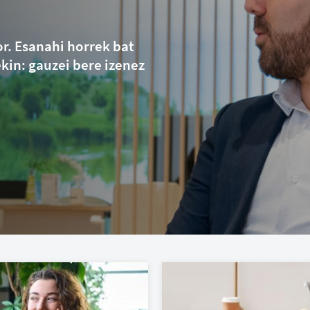
r. Esanahi horrek bat
kin: gauzei bere izenez