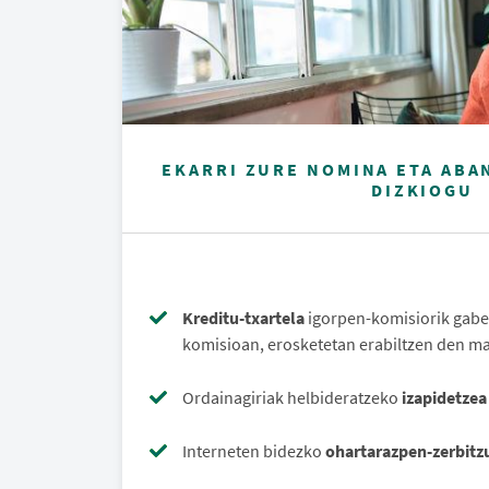
EKARRI ZURE NOMINA ETA ABA
DIZKIOGU
Kreditu-txartela
igorpen-komisiorik gabe
komisioan, erosketetan erabiltzen den ma
Ordainagiriak helbideratzeko
izapidetzea
Interneten bidezko
ohartarazpen-zerbitz