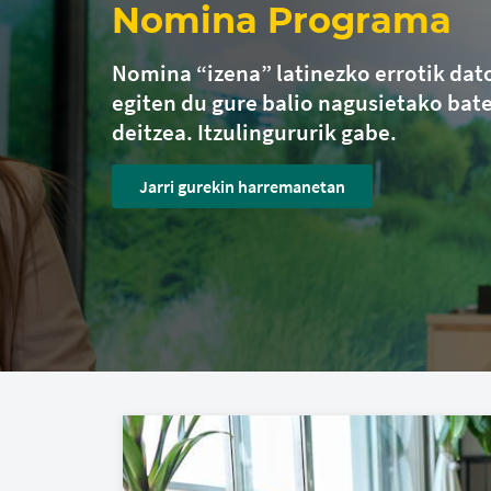
Nomina Programa
Nomina “izena” latinezko errotik dato
egiten du gure balio nagusietako bate
deitzea. Itzulingururik gabe.
Jarri gurekin harremanetan