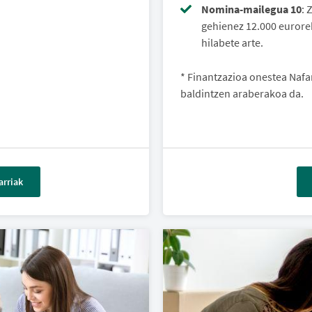
Nomina-mailegua 10
: 
gehienez 12.000 eurorek
hilabete arte.
* Finantzazioa onestea Nafa
baldintzen araberakoa da.
rriak