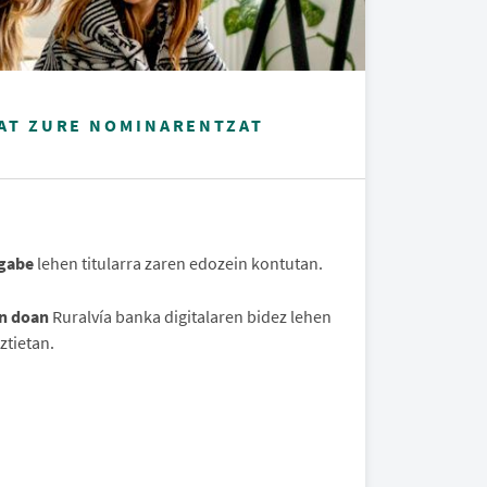
AT ZURE NOMINARENTZAT
 gabe
lehen titularra zaren edozein kontutan.
an doan
Ruralvía banka digitalaren bidez lehen
ztietan.