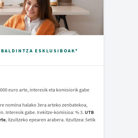
-BALDINTZA ESKLUSIBOAK*
3.000 euro arte, interesik eta komisiorik gabe
ure nomina halako 3era arteko zenbatekoa,
n. Interesik gabe. Irekitze-komisioa: % 3.
UTB
rte
, itzultzeko epearen arabera. Itzultzea: 5etik