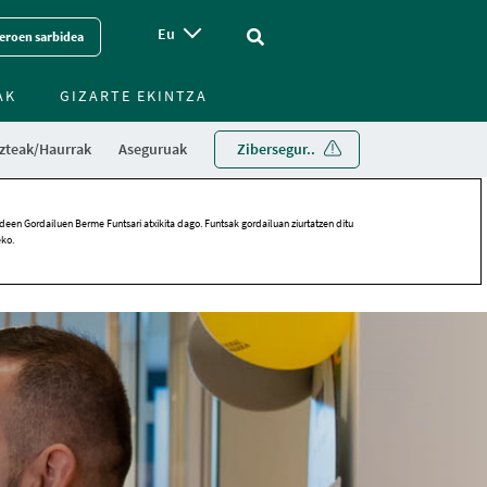
Eu
Vinculo - Buscar en la web
eroen sarbidea
AK
GIZARTE EKINTZA
zteak/Haurrak
Aseguruak
Zibersegur..
een Gordailuen Berme Funtsari atxikita dago. Funtsak gordailuan ziurtatzen ditu
eko.