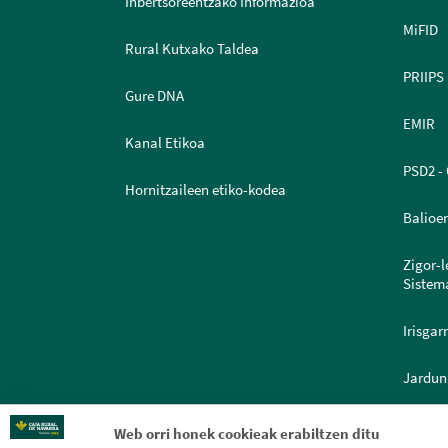
Inbertsoreentzako Informazioa
MiFID
Rural Kutxako Taldea
PRIIPS
Gure DNA
EMIR
Kanal Etikoa
PSD2 - 
Hornitzaileen etiko-kodea
Balioe
Zigor-
Sistem
Irisgar
Jardun
Dokume
Web orri honek cookieak erabiltzen ditu