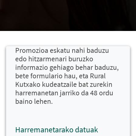
Promozioa eskatu nahi baduzu
edo hitzarmenari buruzko
informazio gehiago behar baduzu,
bete formulario hau, eta Rural
Kutxako kudeatzaile bat zurekin
harremanetan jarriko da 48 ordu
baino lehen.
Harremanetarako datuak