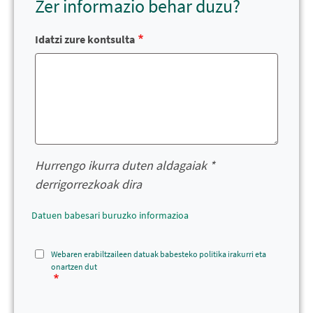
Zer informazio behar duzu?
Idatzi zure kontsulta
Hurrengo ikurra duten aldagaiak *
derrigorrezkoak dira
Datuen babesari buruzko informazioa
Webaren erabiltzaileen datuak babesteko politika irakurri eta
onartzen dut