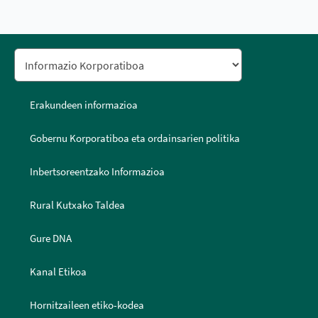
Erakundeen informazioa
Gobernu Korporatiboa eta ordainsarien politika
Inbertsoreentzako Informazioa
Rural Kutxako Taldea
Gure DNA
Kanal Etikoa
Hornitzaileen etiko-kodea