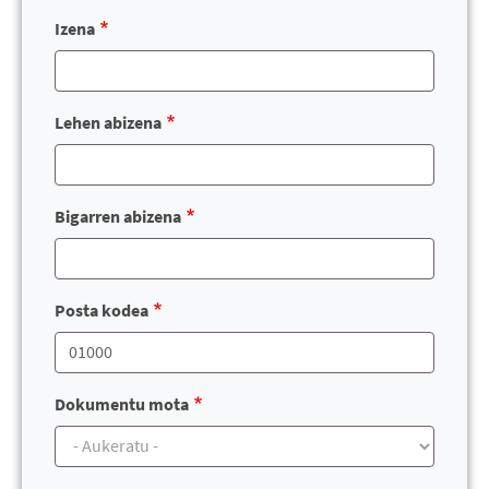
Izena
Lehen abizena
Bigarren abizena
Posta kodea
Dokumentu mota