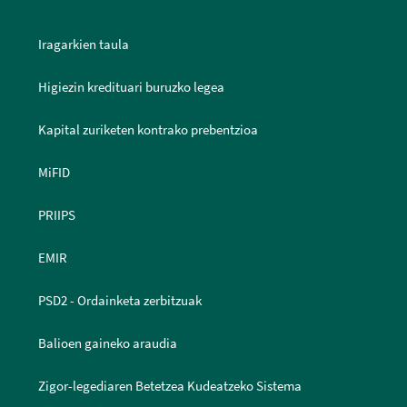
Iragarkien taula
Higiezin kredituari buruzko legea
Kapital zuriketen kontrako prebentzioa
MiFID
PRIIPS
EMIR
PSD2 - Ordainketa zerbitzuak
Balioen gaineko araudia
Zigor-legediaren Betetzea Kudeatzeko Sistema