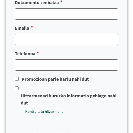
Dokumentu zenbakia
Emaila
Telefonoa
Promozioan parte hartu nahi dut
Hitzarmenari buruzko informazio gehiago nahi
dut
Kontsultatu hitzarmena