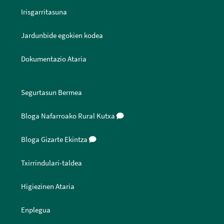
Irisgarritasuna
Jardunbide egokien kodea
Dokumentazio Ataria
Segurtasun Bermea
Bloga Nafarroako Rural Kutxa
Bloga Gizarte Ekintza
Txirrindulari-taldea
Higiezinen Ataria
Enplegua