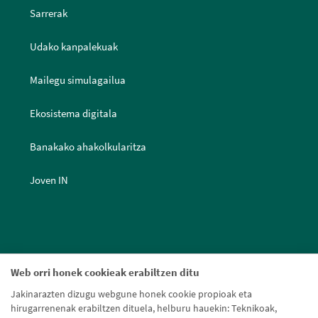
Sarrerak
Udako kanpalekuak
Mailegu simulagailua
Ekosistema digitala
Banakako ahakolkularitza
Joven IN
Web orri honek cookieak erabiltzen ditu
Jakinarazten dizugu webgune honek cookie propioak eta
hirugarrenenak erabiltzen dituela, helburu hauekin: Teknikoak,