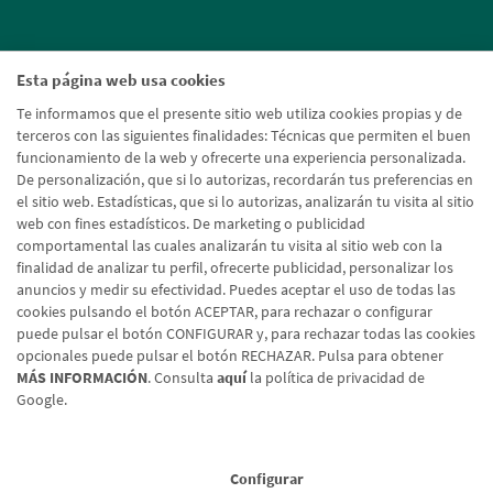
Esta página web usa cookies
Te informamos que el presente sitio web utiliza cookies propias y de
terceros con las siguientes finalidades: Técnicas que permiten el buen
funcionamiento de la web y ofrecerte una experiencia personalizada.
De personalización, que si lo autorizas, recordarán tus preferencias en
el sitio web. Estadísticas, que si lo autorizas, analizarán tu visita al sitio
web con fines estadísticos. De marketing o publicidad
comportamental las cuales analizarán tu visita al sitio web con la
finalidad de analizar tu perfil, ofrecerte publicidad, personalizar los
anuncios y medir su efectividad. Puedes aceptar el uso de todas las
cookies pulsando el botón ACEPTAR, para rechazar o configurar
puede pulsar el botón CONFIGURAR y, para rechazar todas las cookies
opcionales puede pulsar el botón RECHAZAR. Pulsa para obtener
MÁS INFORMACIÓN
. Consulta
aquí
la política de privacidad de
Google.
Aviso legal
Política de cookies
Protección de datos
Tipos de cambio
© Caja Rural de Navarra, 2026. Todos los derechos reservados.
Configurar