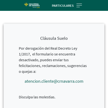
Skip
PARTICULARES
to
main
contentt
Cláusula Suelo
Por derogación del Real Decreto Ley
1/2017, el formulario se encuentra
desactivado, puedes enviar tus
felicitaciones, reclamaciones, sugerencias
o quejas a:
atencion.cliente@crnavarra.com
Disculpa las molestias.