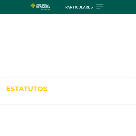
Skip
PARTICULARES
to
main
contentt
ESTATUTOS