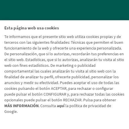
Esta página web usa cookies
Te informamos que el presente sitio web utiliza cookies propias y de
terceros con las siguientes finalidades: Técnicas que permiten el buen
funcionamiento de la web y ofrecerte una experiencia personalizada.
De personalización, que si lo autorizas, recordarán tus preferencias en
el sitio web. Estadísticas, que si lo autorizas, analizarán tu visita al sitio
web con fines estadísticos. De marketing o publicidad
comportamental las cuales analizarán tu visita al sitio web con la
finalidad de analizar tu perfil, ofrecerte publicidad, personalizar los
anuncios y medir su efectividad. Puedes aceptar el uso de todas las
cookies pulsando el botón ACEPTAR, para rechazar o configurar
puede pulsar el botón CONFIGURAR y, para rechazar todas las cookies
opcionales puede pulsar el botón RECHAZAR. Pulsa para obtener
MÁS INFORMACIÓN
. Consulta
aquí
la política de privacidad de
Google.
Aviso legal
Política de cookies
Protección de datos
Tipos de cambio
© Caja Rural de Navarra, 2026. Todos los derechos reservados.