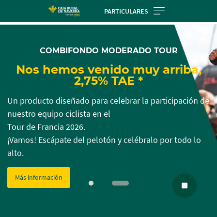
Skip
PARTICULARES
to
Cargando
Cargando
main
contenido,
contenido,
contentt
COMBIFONDO MODERADO TOUR
por
por
favor
favor
Nos hemos venido muy arriba,
espere...
espere...
2,75% TAE *
Un producto diseñado para celebrar la participación de
nuestro equipo ciclista en el
Tour de Francia 2026.
¡Vamos! Escápate del pelotón y celébralo por todo lo
alto.
Más información