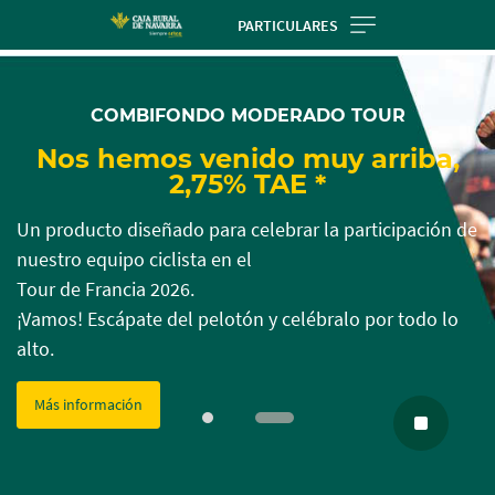
Skip
PARTICULARES
to
Cargando
Cargando
main
contenido,
contenido,
contentt
COMBIFONDO MODERADO TOUR
por
por
favor
favor
Nos hemos venido muy arriba,
espere...
espere...
2,75% TAE *
Un producto diseñado para celebrar la participación de
nuestro equipo ciclista en el
Tour de Francia 2026.
¡Vamos! Escápate del pelotón y celébralo por todo lo
alto.
Más información