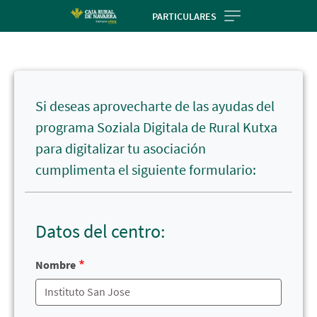
Skip
PARTICULARES
to
Cargando
main
contenido,
contentt
por
favor
Si deseas aprovecharte de las ayudas del
espere...
programa Soziala Digitala de Rural Kutxa
para digitalizar tu asociación
cumplimenta el siguiente formulario:
Datos del centro:
Nombre