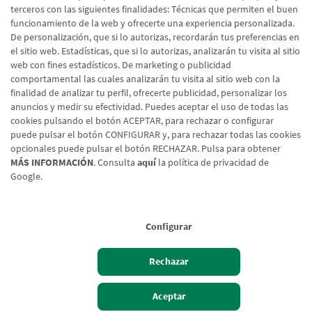
terceros con las siguientes finalidades: Técnicas que permiten el buen
funcionamiento de la web y ofrecerte una experiencia personalizada.
De personalización, que si lo autorizas, recordarán tus preferencias en
el sitio web. Estadísticas, que si lo autorizas, analizarán tu visita al sitio
web con fines estadísticos. De marketing o publicidad
comportamental las cuales analizarán tu visita al sitio web con la
finalidad de analizar tu perfil, ofrecerte publicidad, personalizar los
anuncios y medir su efectividad. Puedes aceptar el uso de todas las
cookies pulsando el botón ACEPTAR, para rechazar o configurar
puede pulsar el botón CONFIGURAR y, para rechazar todas las cookies
opcionales puede pulsar el botón RECHAZAR. Pulsa para obtener
MÁS INFORMACIÓN
. Consulta
aquí
la política de privacidad de
Google.
Aviso legal
Política de cookies
Protección de datos
Tipos de cambio
© Caja Rural de Navarra, 2026. Todos los derechos reservados.
Configurar
Rechazar
Hazte cliente
Acceso cliente
Aceptar