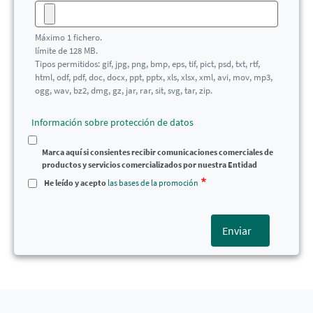
Máximo 1 fichero.
límite de 128 MB.
Tipos permitidos: gif, jpg, png, bmp, eps, tif, pict, psd, txt, rtf,
html, odf, pdf, doc, docx, ppt, pptx, xls, xlsx, xml, avi, mov, mp3,
ogg, wav, bz2, dmg, gz, jar, rar, sit, svg, tar, zip.
Información sobre protección de datos
Marca aquí si consientes recibir comunicaciones comerciales de
productos y servicios comercializados por nuestra Entidad
He leído y acepto
las bases de la promoción
Enviar