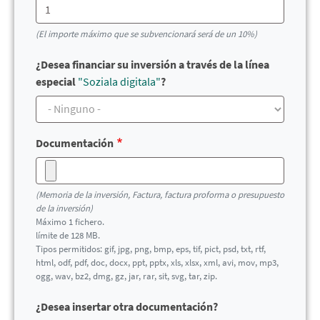
(El importe máximo que se subvencionará será de un 10%)
¿Desea financiar su inversión a través de la línea
especial
"Soziala digitala"
?
Documentación
(
Memoria de la inversión, Factura, factura proforma o presupuesto
de la inversión)
Máximo 1 fichero.
límite de 128 MB.
Tipos permitidos: gif, jpg, png, bmp, eps, tif, pict, psd, txt, rtf,
html, odf, pdf, doc, docx, ppt, pptx, xls, xlsx, xml, avi, mov, mp3,
ogg, wav, bz2, dmg, gz, jar, rar, sit, svg, tar, zip.
¿Desea insertar otra documentación?