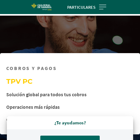
Skip
PARTICULARES
to
main
contentt
COBROS Y PAGOS
TPV PC
Solución global para todos tus cobros
Operaciones más rápidas
Con tecnología contactless
¿Te ayudamos?