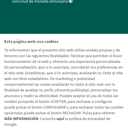
Solicitud de moneda extranjera
Esta página web usa cookies
Te informamos que el presente sitio web utiliza cookies propias y de
terceros con las siguientes finalidades: Técnicas que permiten el buen
funcionamiento de la web y ofrecerte una experiencia personalizada.
De personalización, que si lo autorizas, recordarán tus preferencias en
el sitio web. Estadísticas, que si lo autorizas, analizarán tu visita al sitio
web con fines estadísticos. De marketing o publicidad
comportamental las cuales analizarán tu visita al sitio web con la
finalidad de analizar tu perfil, ofrecerte publicidad, personalizar los
anuncios y medir su efectividad. Puedes aceptar el uso de todas las
cookies pulsando el botón ACEPTAR, para rechazar o configurar
puede pulsar el botón CONFIGURAR y, para rechazar todas las cookies
opcionales puede pulsar el botón RECHAZAR. Pulsa para obtener
MÁS INFORMACIÓN
. Consulta
aquí
la política de privacidad de
Google.
Aviso legal
Política de cookies
Protección de datos
Tipos de cambio